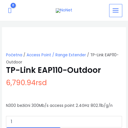
Pređi
MAIN
na
MENU
sadržaj
TP-
Link
EAP110-
Outdoor
količina
Početna
/
Access Point / Range Extender
/ TP-Link EAP110-
Outdoor
TP-Link EAP110-Outdoor
6,790.94
rsd
N300 bežični 300Mb/s access point 2.4GHz 802.11b/g/n