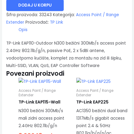
DODAJ U KORPU
Šifra proizvoda:
33243
Kategorija:
Access Point / Range
Extender
Proizvođač:
TP Link
Opis
TP-Link EAP110-Outdoor N300 bežični 300Mb/s access point
2.4GHz 802.11b/g/n, passive PoE, 2 x 5dBi antene,
vodootporno kućište, komplet za montažu na zid ili šipku,
Multi-SSID, VLAN, QoS, EAP Controller Software
Povezani proizvodi
Access Point / Range
Access Point / Range
Extender
Extender
TP-Link EAP115-Wall
TP-Link EAP225
N300 bežični 300Mb/s
AC1350 bežični dual band
mali zidni access point
1317Mb/s gigabit access
2.4GHz 802.11b/g/n
point 2.4 & 5GHz
802.11a/b/g/n/ac