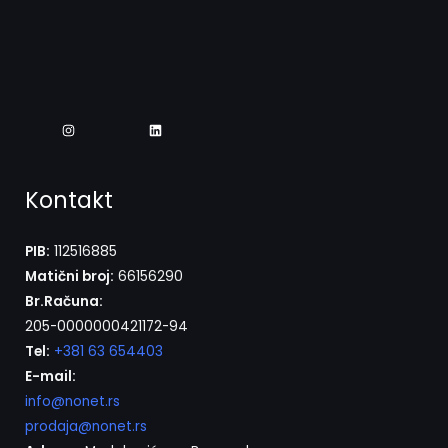
Kontakt
PIB:
112516885
Matični broj:
66156290
Br.Računa:
205-0000000421172-94
Tel:
+381 63 654403
E-mail:
info@nonet.rs
prodaja@nonet.rs