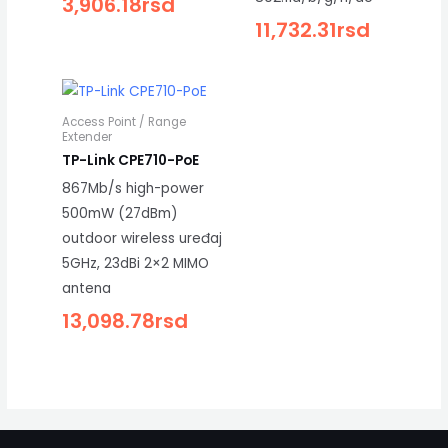
3,906.18
rsd
11,732.31
rsd
Access Point / Range
Extender
TP-Link CPE710-PoE
867Mb/s high-power
500mW (27dBm)
outdoor wireless uređaj
5GHz, 23dBi 2×2 MIMO
antena
13,098.78
rsd