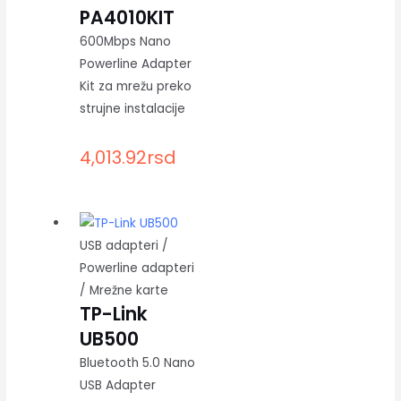
PA4010KIT
600Mbps Nano
Powerline Adapter
Kit za mrežu preko
strujne instalacije
4,013.92
rsd
USB adapteri /
Powerline adapteri
/ Mrežne karte
TP-Link
UB500
Bluetooth 5.0 Nano
USB Adapter