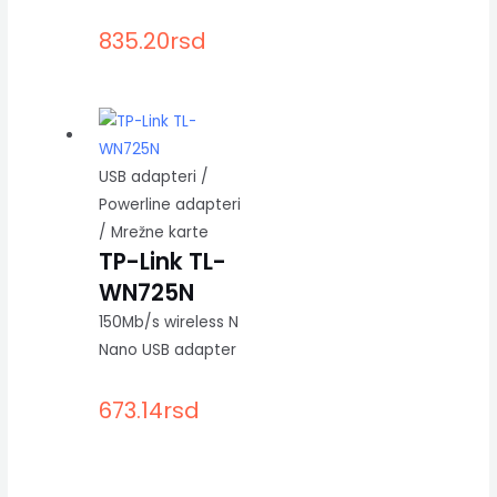
835.20
rsd
USB adapteri /
Powerline adapteri
/ Mrežne karte
TP-Link TL-
WN725N
150Mb/s wireless N
Nano USB adapter
673.14
rsd