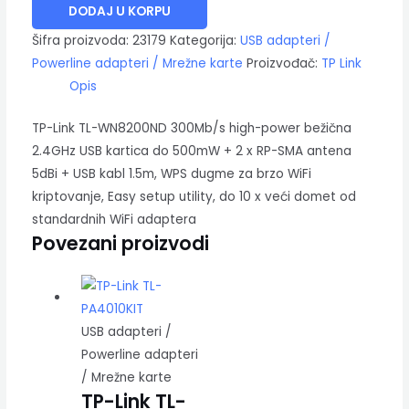
DODAJ U KORPU
Šifra proizvoda:
23179
Kategorija:
USB adapteri /
Powerline adapteri / Mrežne karte
Proizvođač:
TP Link
Opis
TP-Link TL-WN8200ND 300Mb/s high-power bežična
2.4GHz USB kartica do 500mW + 2 x RP-SMA antena
5dBi + USB kabl 1.5m, WPS dugme za brzo WiFi
kriptovanje, Easy setup utility, do 10 x veći domet od
standardnih WiFi adaptera
Povezani proizvodi
USB adapteri /
Powerline adapteri
/ Mrežne karte
TP-Link TL-