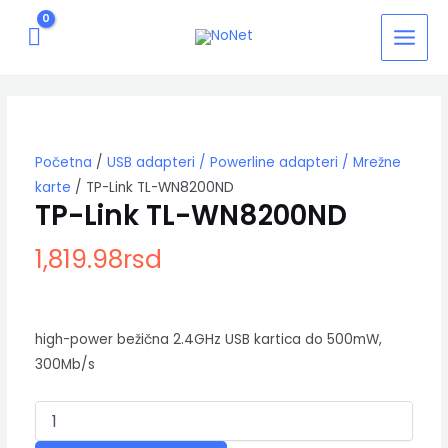
Pređi
MAIN
na
MEN
sadržaj
TP-
Link
TL-
WN8200ND
Početna
/
USB adapteri / Powerline adapteri / Mrežne
količina
karte
/ TP-Link TL-WN8200ND
TP-Link TL-WN8200ND
1,819.98
rsd
high-power bežična 2.4GHz USB kartica do 500mW,
300Mb/s