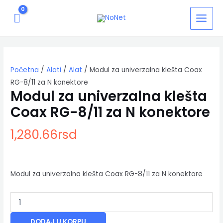
Pređi
MAIN
na
MENU
sadržaj
Modul
za
univerzalna
Početna
/
Alati
/
Alat
/ Modul za univerzalna klešta Coax
klešta
Coax
RG-8/11 za N konektore
RG-
Modul za univerzalna klešta
8/11
Coax RG-8/11 za N konektore
za
N
1,280.66
rsd
konektore
količina
Modul za univerzalna klešta Coax RG-8/11 za N konektore
DODAJ U KORPU