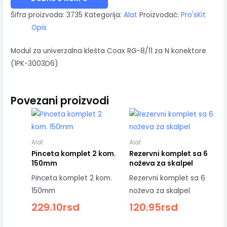
Šifra proizvoda:
3735
Kategorija:
Alat
Proizvođač:
Pro'sKit
Opis
Modul za univerzalna klešta Coax RG-8/11 za N konektore
(1PK-3003D6)
Povezani proizvodi
Alat
Alat
Pinceta komplet 2 kom.
Rezervni komplet sa 6
150mm
noževa za skalpel
Pinceta komplet 2 kom.
Rezervni komplet sa 6
150mm
noževa za skalpel
229.10
rsd
120.95
rsd