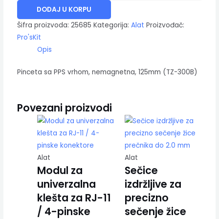
DODAJ U KORPU
Šifra proizvoda:
25685
Kategorija:
Alat
Proizvođač:
Pro'sKit
Opis
Pinceta sa PPS vrhom, nemagnetna, 125mm (TZ-300B)
Povezani proizvodi
Alat
Alat
Modul za
Sečice
univerzalna
izdržljive za
klešta za RJ-11
precizno
/ 4-pinske
sečenje žice