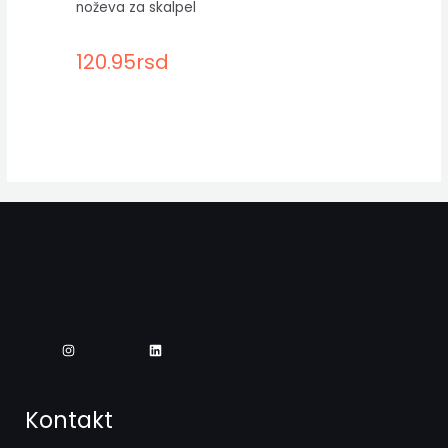
noževa za skalpel
120.95
rsd
Kontakt