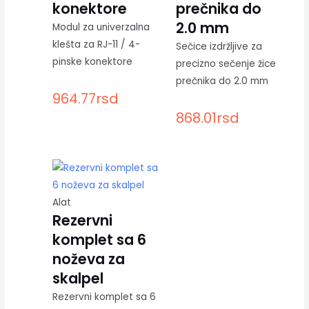
konektore
prečnika do
2.0 mm
Modul za univerzalna
klešta za RJ-11 / 4-
Sečice izdržljive za
pinske konektore
precizno sečenje žice
prečnika do 2.0 mm
964.77
rsd
868.01
rsd
Alat
Rezervni
komplet sa 6
noževa za
skalpel
Rezervni komplet sa 6