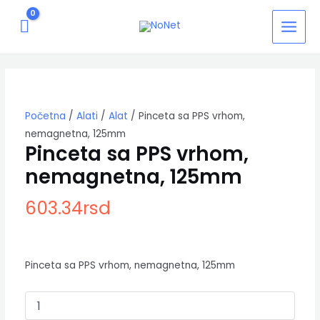
Pređi
MAIN
na
MEN
sadržaj
Pinceta
sa
PPS
vrhom,
Početna
/
Alati
/
Alat
/ Pinceta sa PPS vrhom,
nemagnetna,
125mm
nemagnetna, 125mm
količina
Pinceta sa PPS vrhom,
nemagnetna, 125mm
603.34
rsd
Pinceta sa PPS vrhom, nemagnetna, 125mm