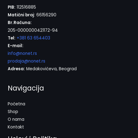
PIB:
112516885
Matični broj:
66156290
Br.Računa:
205-0000000421172-94
Tel:
+381 63 654403
E-mail:
info@nonet.rs
prodaja@nonet.rs
Adresa:
Medakovićeva, Beograd
Navigacija
Početna
Shop
O nama
Kontakt