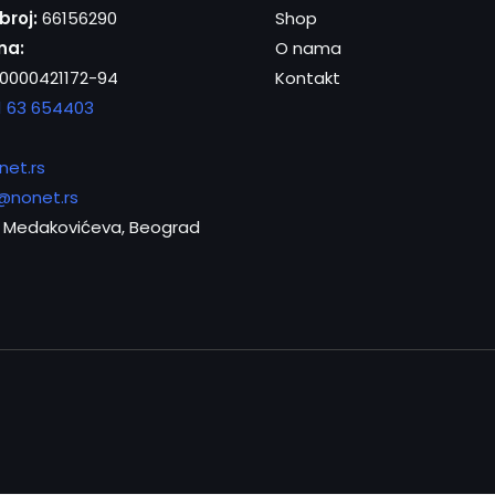
broj:
66156290
Shop
na:
O nama
0000421172-94
Kontakt
1 63 654403
net.rs
@nonet.rs
Medakovićeva, Beograd