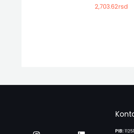
2,703.62
rsd
Kont
PIB:
1125