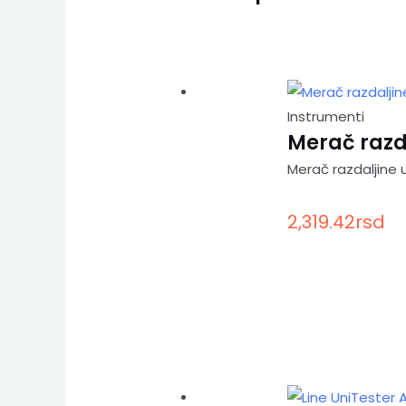
Instrumenti
Merač razda
Merač razdaljine 
2,319.42
rsd