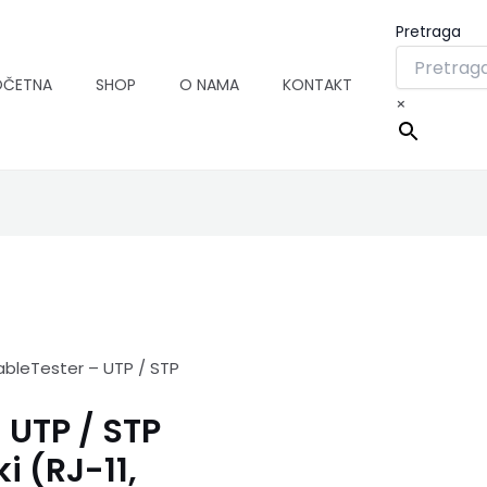
Pretraga
OČETNA
SHOP
O NAMA
KONTAKT
×
ableTester – UTP / STP
 UTP / STP
i (RJ-11,