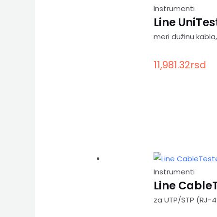
Instrumenti
Line UniTes
meri dužinu kabla,
11,981.32
rsd
Instrumenti
Line CableT
za UTP/STP (RJ-45)