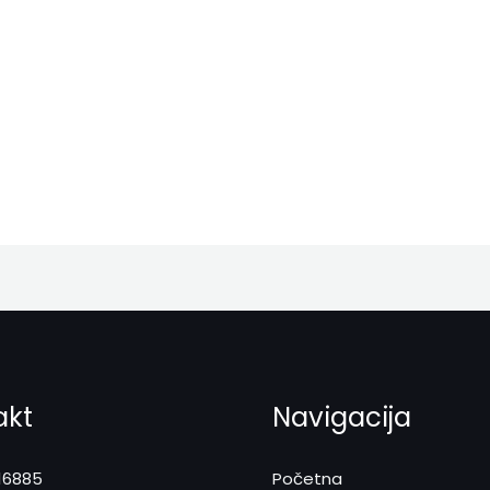
akt
Navigacija
16885
Početna