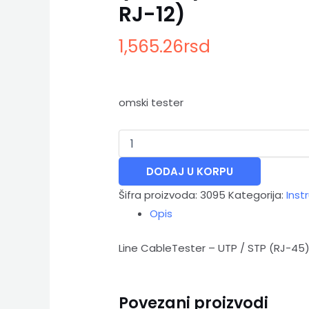
RJ-12)
RJ-
12)
količina
1,565.26
rsd
omski tester
DODAJ U KORPU
Šifra proizvoda:
3095
Kategorija:
Inst
Opis
Line CableTester – UTP / STP (RJ-45) i
Povezani proizvodi