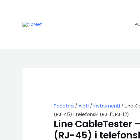
Pređi
na
sadržaj
P
Line
CableTester
–
UTP
/
STP
Početna
/
Alati
/
Instrumenti
/ Line C
(RJ-
(RJ-45) i telefonski (RJ-11, RJ-12)
45)
i
Line CableTester –
telefonski
(RJ-45) i telefonsk
(RJ-
11,