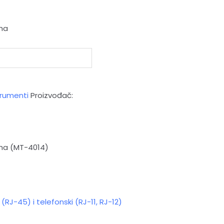
uha
trumenti
Proizvođač:
uha (MT-4014)