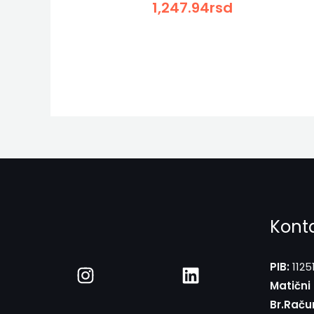
1,247.94
rsd
Kont
PIB:
1125
Matični 
Br.Raču