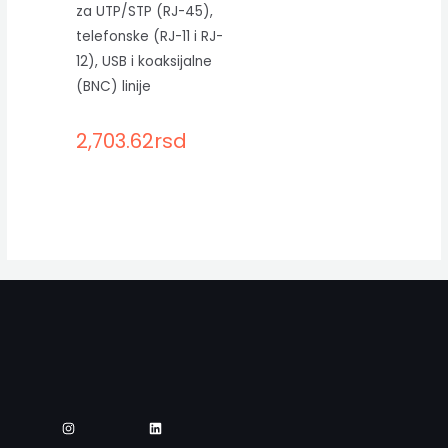
za UTP/STP (RJ-45),
telefonske (RJ-11 i RJ-
12), USB i koaksijalne
(BNC) linije
2,703.62
rsd