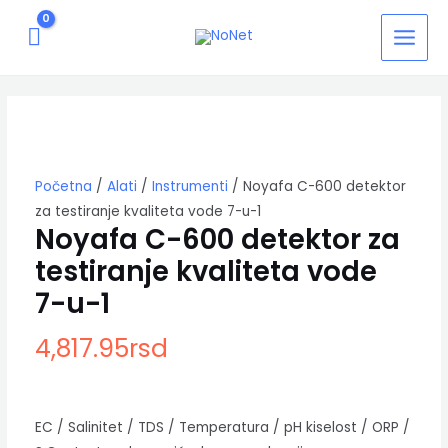
Pređi
MAIN
na
MEN
sadržaj
Noyafa
C-
600
detektor
za
testiranje
Početna
/
Alati
/
Instrumenti
/ Noyafa C-600 detektor
kvaliteta
za testiranje kvaliteta vode 7-u-1
vode
Noyafa C-600 detektor za
7-
testiranje kvaliteta vode
u-
1
7-u-1
količina
4,817.95
rsd
EC / Salinitet / TDS / Temperatura / pH kiselost / ORP /