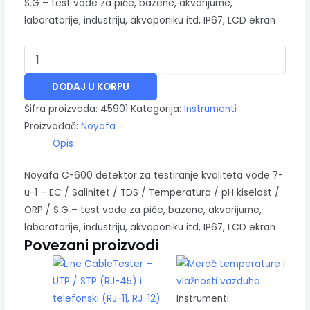
S.G – test vode za piće, bazene, akvarijume,
laboratorije, industriju, akvaponiku itd, IP67, LCD ekran
DODAJ U KORPU
Šifra proizvoda:
45901
Kategorija:
Instrumenti
Proizvođač:
Noyafa
Opis
Noyafa C-600 detektor za testiranje kvaliteta vode 7-
u-1 – EC / Salinitet / TDS / Temperatura / pH kiselost /
ORP / S.G – test vode za piće, bazene, akvarijume,
laboratorije, industriju, akvaponiku itd, IP67, LCD ekran
Povezani proizvodi
Instrumenti