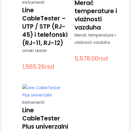
Merač
Instrumenti
Line
temperature i
CableTester –
vlažnosti
UTP / STP (RJ-
vazduha
45) i telefonski
Merač temperature i
(RJ-11, RJ-12)
vlažnosti vazduha
omski tester
5,578.00
rsd
1,565.26
rsd
Instrumenti
Line
CableTester
Plus univerzalni