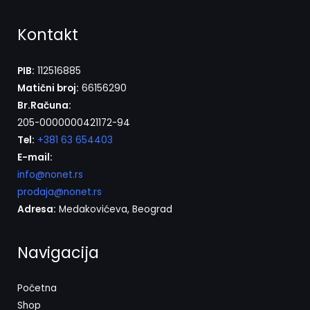
Kontakt
PIB:
112516885
Matični broj:
66156290
Br.Računa:
205-0000000421172-94
Tel:
+381 63 654403
E-mail:
info@nonet.rs
prodaja@nonet.rs
Adresa:
Medakovićeva, Beograd
Navigacija
Početna
Shop