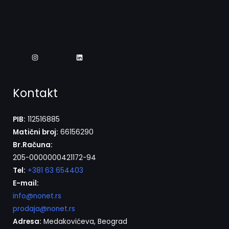
Kontakt
PIB:
112516885
Matični broj:
66156290
Br.Računa:
205-0000000421172-94
Tel:
+381 63 654403
E-mail:
info@nonet.rs
prodaja@nonet.rs
Adresa:
Medakovićeva, Beograd