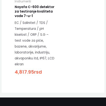
Instrumenti
Noyafa C-600 detektor
za testiranje kvaliteta
vode 7-u-1
EC / Salinitet / TDS /
Temperatura / pH
kiselost / ORP / S.G –
test vode za piće,
bazene, akvarijume,
laboratorije, industriju,
akvaponiku itd, IP67, LCD
ekran
4,817.95
rsd