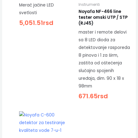
Instrumenti
Merač jačine LED
Noyafa NF-466 line
svetlosti
tester omski UTP / STP
5,051.51
rsd
(RJ45)
master i remote delovi
sa 8 LED dioda za
detektovanje rasporeda
8 pinova i 1 za širm,
zaštita od oštećenja
slučajno spojenih
uređaja, dim. 90 x 18 x
98mm
671.65
rsd