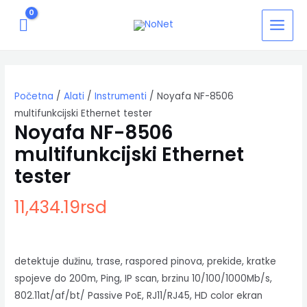
Pređi
MAIN
na
MENU
sadržaj
Noyafa
NF-
8506
Početna
/
Alati
/
Instrumenti
/ Noyafa NF-8506
multifunkcijski
Ethernet
multifunkcijski Ethernet tester
tester
Noyafa NF-8506
količina
multifunkcijski Ethernet
tester
11,434.19
rsd
detektuje dužinu, trase, raspored pinova, prekide, kratke
spojeve do 200m, Ping, IP scan, brzinu 10/100/1000Mb/s,
802.11at/af/bt/ Passive PoE, RJ11/RJ45, HD color ekran