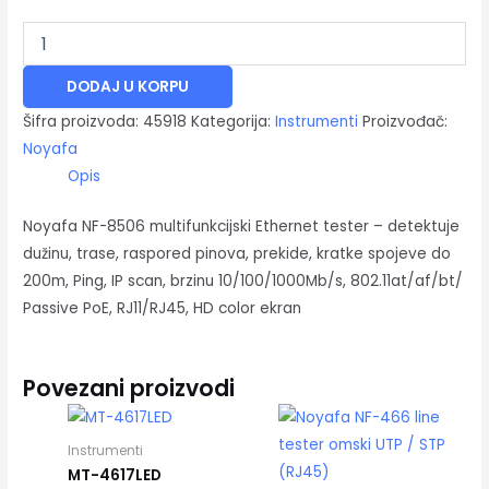
DODAJ U KORPU
Šifra proizvoda:
45918
Kategorija:
Instrumenti
Proizvođač:
Noyafa
Opis
Noyafa NF-8506 multifunkcijski Ethernet tester – detektuje
dužinu, trase, raspored pinova, prekide, kratke spojeve do
200m, Ping, IP scan, brzinu 10/100/1000Mb/s, 802.11at/af/bt/
Passive PoE, RJ11/RJ45, HD color ekran
Povezani proizvodi
Instrumenti
MT-4617LED