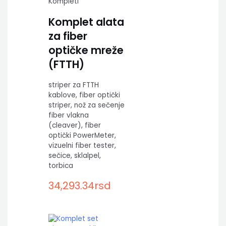
Kompleti
Komplet alata
za fiber
optičke mreže
(FTTH)
striper za FTTH
kablove, fiber optički
striper, nož za sečenje
fiber vlakna
(cleaver), fiber
optički PowerMeter,
vizuelni fiber tester,
sečice, sklalpel,
torbica
34,293.34
rsd