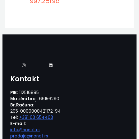
997.25
rsd
Kontakt
PIB:
112516885
Matični broj:
66156290
Br.Računa:
205-0000000421172-94
Tel:
+381 63 654403
E-mail:
info@nonet.rs
prodaja@nonet.rs