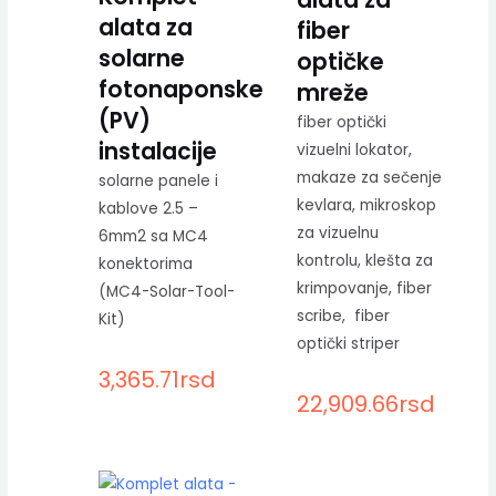
alata za
fiber
solarne
optičke
fotonaponske
mreže
(PV)
fiber optički
instalacije
vizuelni lokator,
makaze za sečenje
solarne panele i
kevlara, mikroskop
kablove 2.5 –
za vizuelnu
6mm2 sa MC4
kontrolu, klešta za
konektorima
krimpovanje, fiber
(MC4-Solar-Tool-
scribe, fiber
Kit)
optički striper
3,365.71
rsd
22,909.66
rsd