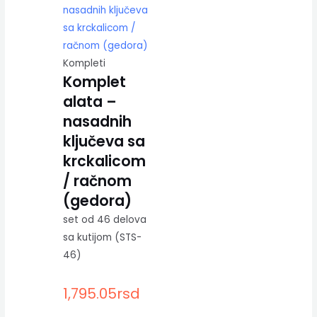
Kompleti
Komplet
alata –
nasadnih
ključeva sa
krckalicom
/ račnom
(gedora)
set od 46 delova
sa kutijom (STS-
46)
1,795.05
rsd