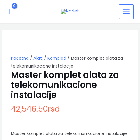
Pređi
MAIN
na
MEN
sadržaj
Početna
/
Alati
/
Kompleti
/ Master komplet alata za
telekomunikacione instalacije
Master komplet alata za
telekomunikacione
instalacije
42,546.50
rsd
Master komplet alata za telekomunikacione instalacije