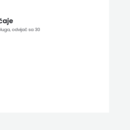
čaje
luga, odvijač sa 30