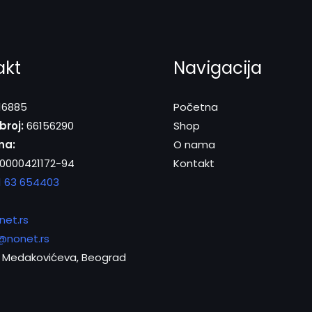
akt
Navigacija
16885
Početna
broj:
66156290
Shop
na:
O nama
0000421172-94
Kontakt
1 63 654403
net.rs
@nonet.rs
Medakovićeva, Beograd