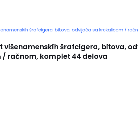
t višenamenskih šrafcigera, bitova, od
 / račnom, komplet 44 delova