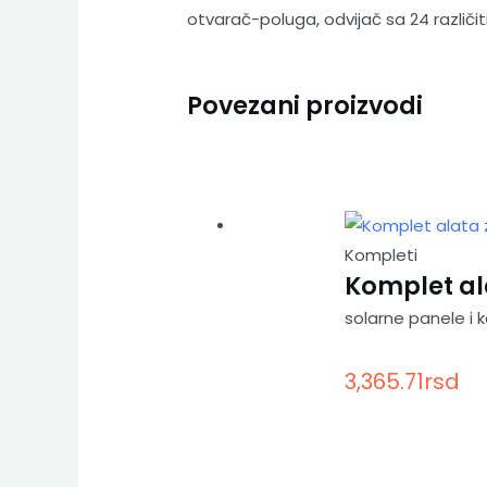
otvarač-poluga, odvijač sa 24 različi
Povezani proizvodi
Kompleti
Komplet al
solarne panele i
3,365.71
rsd