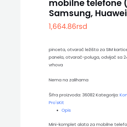
mobilne telefone 
Samsung, Huawei
1,664.86
rsd
pinceta, otvarač ležišta za SIM karti
panela, otvarač-poluga, odvijač sa 24 r
vrhova
Nema na zalihama
Šifra proizvoda:
36082
Kategorija:
Kom
Pro'sKit
Opis
Mini-komplet alata za mobilne telefo