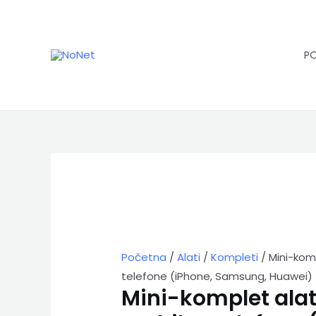
Pređi
na
sadržaj
P
Početna
/
Alati
/
Kompleti
/ Mini-kom
telefone (iPhone, Samsung, Huawei)
Mini-komplet alat