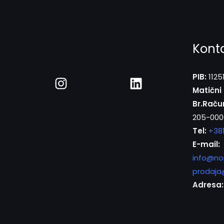
Kont
PIB:
1125
Matični 
Br.Raču
205-000
Tel:
+38
E-mail:
info@no
prodaja
Adresa: