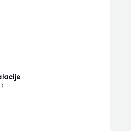
lacije
t)