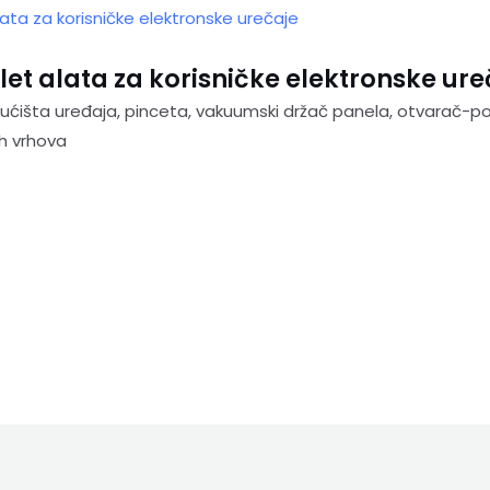
et alata za korisničke elektronske ure
ućišta uređaja, pinceta, vakuumski držač panela, otvarač-po
vih vrhova