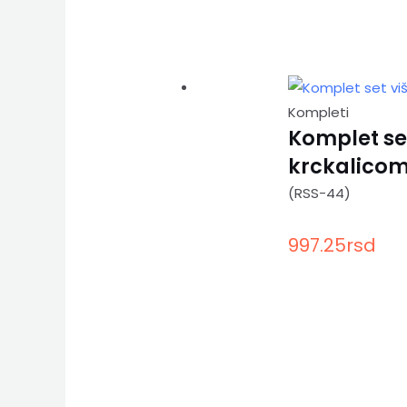
Kompleti
Komplet se
krckalicom
(RSS-44)
997.25
rsd