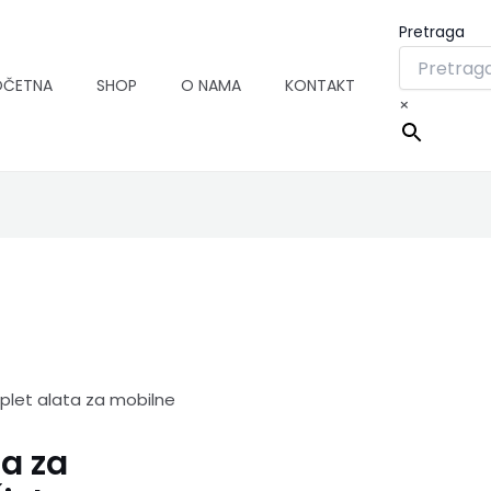
Pretraga
OČETNA
SHOP
O NAMA
KONTAKT
×
plet alata za mobilne
a za