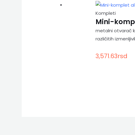
Kompleti
Mini-kompl
metalni otvarač k
različitih izmenlji
3,571.63
rsd