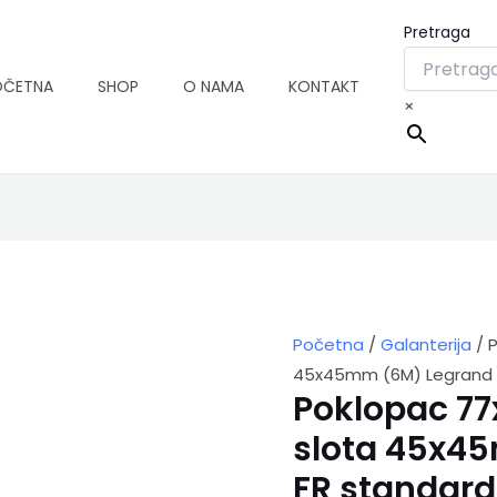
Pretraga
OČETNA
SHOP
O NAMA
KONTAKT
×
Poklopac
77x180mm
sa
3
slota
Početna
/
Galanterija
/ 
45x45mm
45x45mm (6M) Legrand FR
(6M)
Poklopac 7
Legrand
FR
slota 45x4
standard,
za
FR standard,
stone