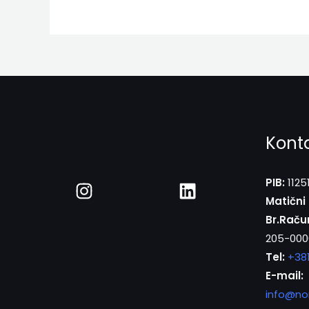
Kont
PIB:
1125
Matični 
Br.Raču
205-000
Tel:
+38
E-mail:
info@no