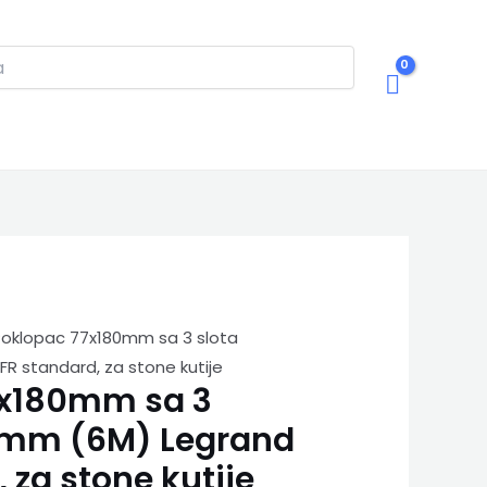
Poklopac 77x180mm sa 3 slota
 standard, za stone kutije
7x180mm sa 3
5mm (6M) Legrand
 za stone kutije