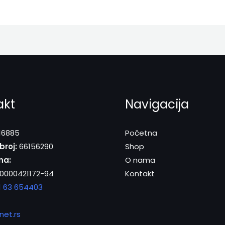
akt
Navigacija
16885
Početna
broj:
66156290
Shop
na:
O nama
0000421172-94
Kontakt
1 63 654403
net.rs