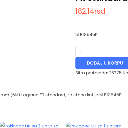
kutije
182.14
rsd
količina
NLB13545P
DODAJ U KORPU
Šifra proizvoda:
26275
Ka
mm (6M) Legrand FR standard, za stone kutije NLB13545P