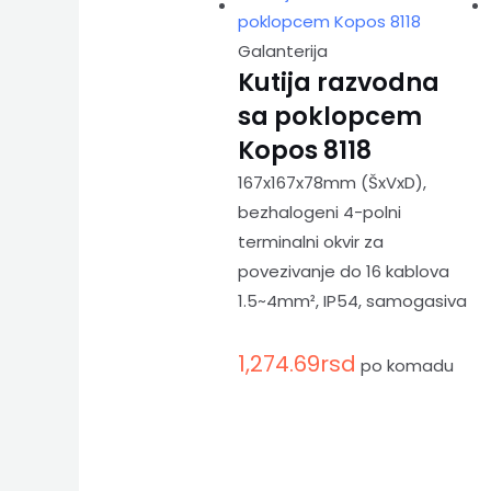
Galanterija
Kutija razvodna
sa poklopcem
Kopos 8118
167x167x78mm (ŠxVxD),
bezhalogeni 4-polni
terminalni okvir za
povezivanje do 16 kablova
1.5~4mm², IP54, samogasiva
1,274.69
rsd
po komadu