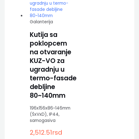
Galanterija
Kutija sa
poklopcem
na otvaranje
KUZ-VO za
ugradnju u
termo-fasade
debljine
80~140mm
196x156x86~146mm
(ŠxVxD), IP44,
samogasiva
2,512.51
rsd