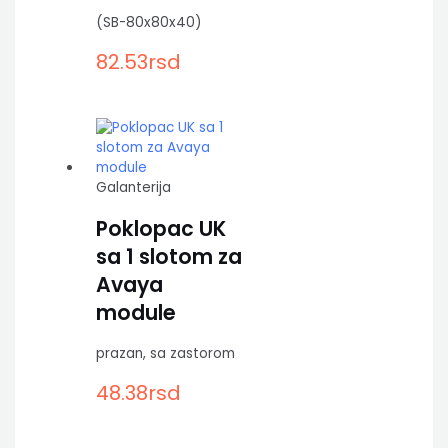
(SB-80x80x40)
82.53
rsd
Galanterija
Poklopac UK
sa 1 slotom za
Avaya
module
prazan, sa zastorom
48.38
rsd