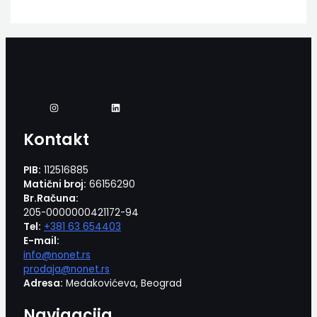
Kontakt
PIB:
112516885
Matični broj:
66156290
Br.Računa:
205-0000000421172-94
Tel:
+381 63 654403
E-mail:
info@nonet.rs
prodaja@nonet.rs
Adresa:
Medakovićeva, Beograd
Navigacija