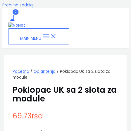
Pređi na sadržaj
MAIN MENU
Početna
/
Galanterija
/ Poklopac UK sa 2 slota za
module
Poklopac UK sa 2 slota za
module
69.73
rsd