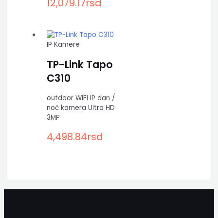
12,079.17
rsd
IP Kamere
TP-Link Tapo
C310
outdoor WiFi IP dan /
noć kamera Ultra HD
3MP
4,498.84
rsd