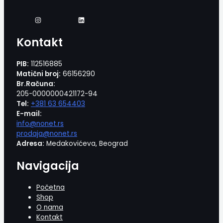
Kontakt
PIB:
112516885
Matični broj:
66156290
Br.Računa:
205-0000000421172-94
Tel:
+381 63 654403
E-mail:
info@nonet.rs
prodaja@nonet.rs
Adresa:
Medakovićeva, Beograd
Navigacija
Početna
Shop
O nama
Kontakt