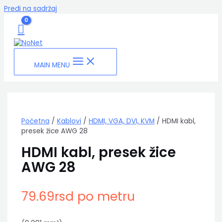
Pređi na sadržaj
MAIN MENU
Početna
/
Kablovi
/
HDMI, VGA, DVI, KVM
/ HDMI kabl,
presek žice AWG 28
HDMI kabl, presek žice
AWG 28
79.69
rsd
po metru