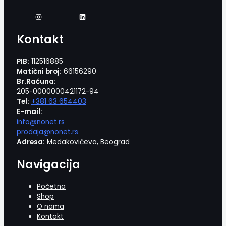
Kontakt
PIB:
112516885
Matični broj:
66156290
Br.Računa:
205-0000000421172-94
Tel:
+381 63 654403
E-mail:
info@nonet.rs
prodaja@nonet.rs
Adresa:
Medakovićeva, Beograd
Navigacija
Početna
Shop
O nama
Kontakt