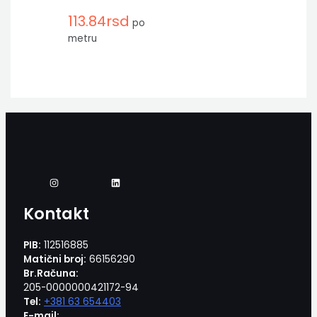
113.84
rsd
po
metru
Kontakt
PIB:
112516885
Matični broj:
66156290
Br.Računa:
205-0000000421172-94
Tel:
+381 63 654403
E-mail: