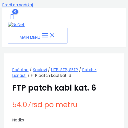
Pređi na sadržaj
MAIN MENU
Početna
/
Kablovi
/
UTP, STP, SFTP
/
Patch -
Licnasti
/ FTP patch kabl kat. 6
FTP patch kabl kat. 6
54.07
rsd
po metru
Netiks