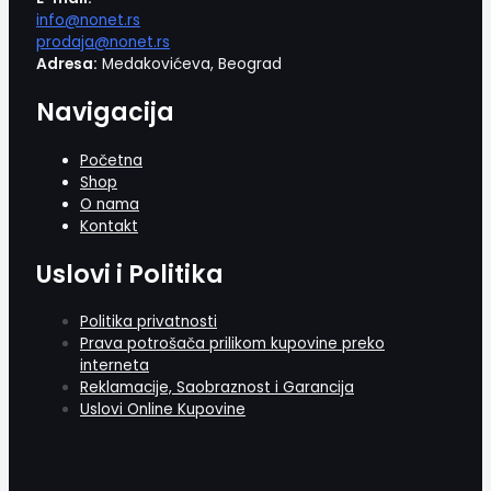
info@nonet.rs
prodaja@nonet.rs
Adresa:
Medakovićeva, Beograd
Navigacija
Početna
Shop
O nama
Kontakt
Uslovi i Politika
Politika privatnosti
Prava potrošača prilikom kupovine preko
interneta
Reklamacije, Saobraznost i Garancija
Uslovi Online Kupovine