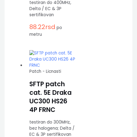
testiran do 400MHz,
Delta / EC & 3P
sertifikovan
88.22
rsd
po
metru
Patch - Licnasti
SFTP patch
cat. 5E Draka
UC300 HS26
4P FRNC
testiran do 300MHz,
bez halogena; Delta /
EC & 3P sertifikovan