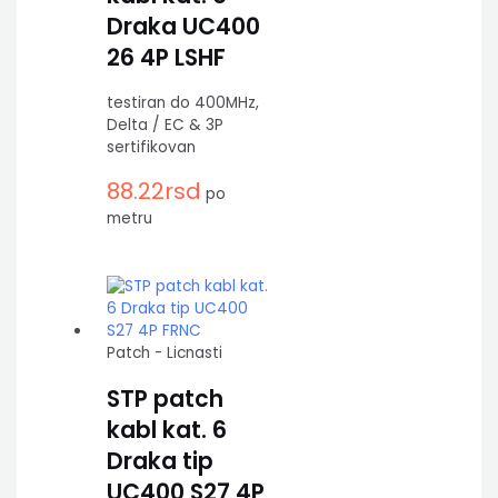
Draka UC400
26 4P LSHF
testiran do 400MHz,
Delta / EC & 3P
sertifikovan
88.22
rsd
po
metru
Patch - Licnasti
STP patch
kabl kat. 6
Draka tip
UC400 S27 4P