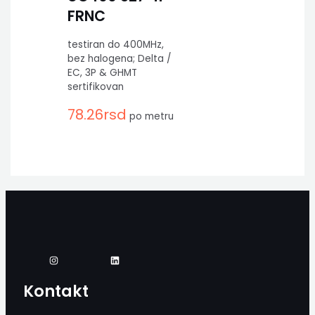
FRNC
testiran do 400MHz,
bez halogena; Delta /
EC, 3P & GHMT
sertifikovan
78.26
rsd
po metru
Kontakt