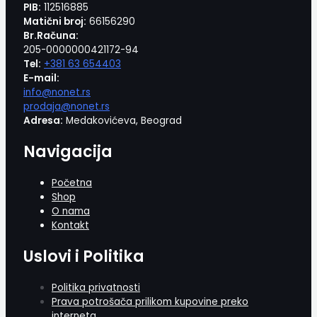
PIB:
112516885
Matični broj:
66156290
Br.Računa:
205-0000000421172-94
Tel:
+381 63 654403
E-mail:
info@nonet.rs
prodaja@nonet.rs
Adresa:
Medakovićeva, Beograd
Navigacija
Početna
Shop
O nama
Kontakt
Uslovi i Politika
Politika privatnosti
Prava potrošača prilikom kupovine preko
interneta