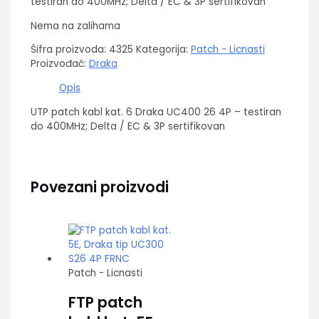
testiran do 400MHz; Delta / EC & 3P sertifikovan
Nema na zalihama
Šifra proizvoda:
4325
Kategorija:
Patch - Licnasti
Proizvođač:
Draka
Opis
UTP patch kabl kat. 6 Draka UC400 26 4P – testiran
do 400MHz; Delta / EC & 3P sertifikovan
Povezani proizvodi
Patch - Licnasti
FTP patch