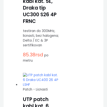
kabl kat. 5E,
Draka tip
UC300 S26 4P
FRNC
testiran do 300MHz,
licnasti, bez halogena;
Delta / EC & 3P
sertifikovan
85.38
rsd
po
metru
Patch - Licnasti
UTP patch
kabl kat. 6