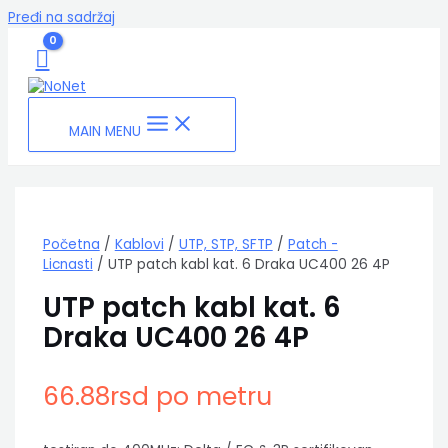
Pređi na sadržaj
MAIN MENU
Početna
/
Kablovi
/
UTP, STP, SFTP
/
Patch -
Licnasti
/ UTP patch kabl kat. 6 Draka UC400 26 4P
UTP patch kabl kat. 6
Draka UC400 26 4P
66.88
rsd
po metru