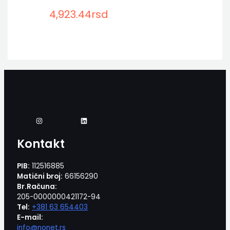
4,923.44
rsd
Kontakt
PIB:
112516885
Matični broj:
66156290
Br.Računa:
205-0000000421172-94
Tel:
+381 63 654403
E-mail:
info@nonet.rs