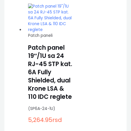
Patch paneli
Patch panel
19″/1U sa 24
RJ-45 STP kat.
6A Fully
Shielded, dual
Krone LSA &
110 IDC reglete
(SP6A-24-1U)
5,264.95
rsd