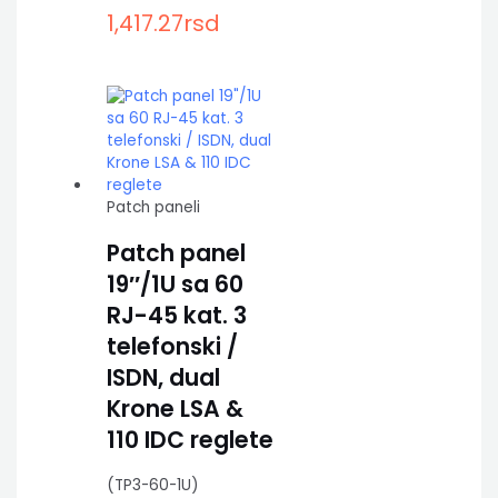
1,417.27
rsd
Patch paneli
Patch panel
19″/1U sa 60
RJ-45 kat. 3
telefonski /
ISDN, dual
Krone LSA &
110 IDC reglete
(TP3-60-1U)