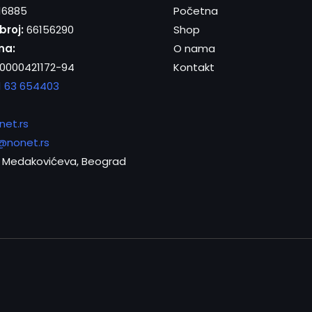
16885
Početna
broj:
66156290
Shop
na:
O nama
0000421172-94
Kontakt
1 63 654403
net.rs
@nonet.rs
Medakovićeva, Beograd