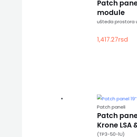
Patch panel
module
ušteda prostora u
1,417.27
rsd
Patch paneli
Patch panel
Krone LSA &
(TP3-50-1U)