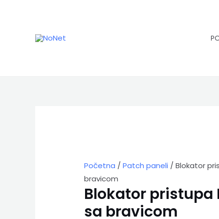
Pređi
na
sadržaj
P
Blokator
pristupa
RJ-
45
portu
sa
Početna
/
Patch paneli
/ Blokator pr
bravicom
bravicom
količina
Blokator pristupa
sa bravicom