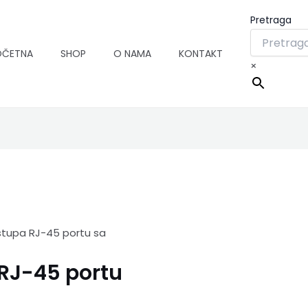
Pretraga
OČETNA
SHOP
O NAMA
KONTAKT
×
istupa RJ-45 portu sa
 RJ-45 portu