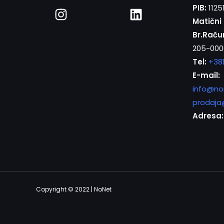
PIB:
1125
Matični 
Br.Raču
205-000
Tel:
+38
E-mail:
info@no
prodaja
Adresa:
Copyright © 2022 | NoNet