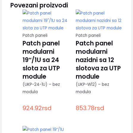
Povezani proizvodi
Patch paneli
Patch paneli
Patch panel
Patch panel
modularni
modularni
19″/1U sa 24
nazidni sa 12
slota za UTP
slotova za UTP
module
module
(UKP-24-1U) – bez
(UKP-W12) – bez
modula
modula
924.92
rsd
853.78
rsd