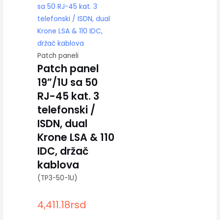
Patch paneli
Patch panel
19”/1U sa 50
RJ-45 kat. 3
telefonski /
ISDN, dual
Krone LSA & 110
IDC, držač
kablova
(TP3-50-1U)
4,411.18
rsd