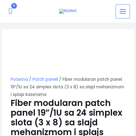
Pređi
MAIN
na
MEN
sadržaj
Fiber
modularan
patch
panel
19”/1U
sa
24
simplex
slota
Početna
/
Patch paneli
/ Fiber modularan patch panel
(3
x
19”/1U sa 24 simplex slota (3 x 8) sa slajd mehanizmom
8)
i splajs kasetama
sa
Fiber modularan patch
slajd
panel 19”/1U sa 24 simplex
mehanizmom
i
slota (3 x 8) sa slajd
splajs
kasetama
mehanizmom i splajs
količina