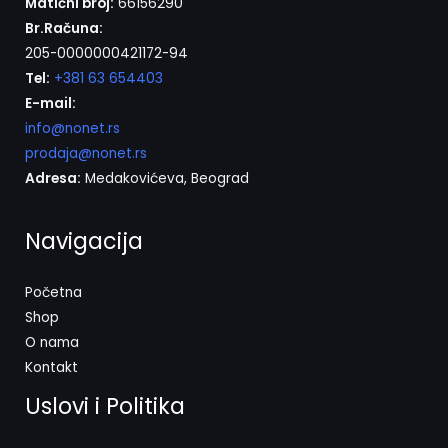
Matični broj:
66156290
Br.Računa:
205-0000000421172-94
Tel:
+381 63 654403
E-mail:
info@nonet.rs
prodaja@nonet.rs
Adresa:
Medakovićeva, Beograd
Navigacija
Početna
Shop
O nama
Kontakt
Uslovi i Politika