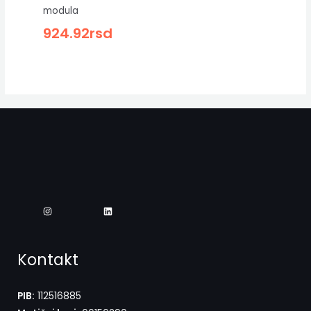
modula
924.92
rsd
Kontakt
PIB:
112516885