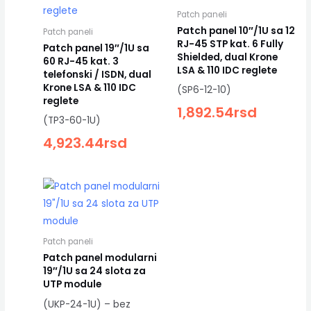
Patch paneli
Patch panel 10″/1U sa 12
Patch paneli
RJ-45 STP kat. 6 Fully
Patch panel 19″/1U sa
Shielded, dual Krone
60 RJ-45 kat. 3
LSA & 110 IDC reglete
telefonski / ISDN, dual
Krone LSA & 110 IDC
(SP6-12-10)
reglete
1,892.54
rsd
(TP3-60-1U)
4,923.44
rsd
Patch paneli
Patch panel modularni
19″/1U sa 24 slota za
UTP module
(UKP-24-1U) – bez