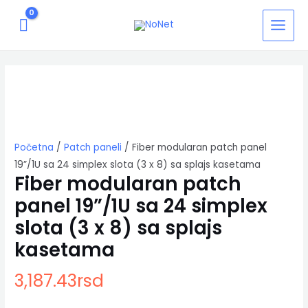
Pređi
MAIN
na
MENU
sadržaj
Fiber
modularan
patch
panel
19”/1U
sa
24
Početna
/
Patch paneli
/ Fiber modularan patch panel
simplex
19”/1U sa 24 simplex slota (3 x 8) sa splajs kasetama
slota
Fiber modularan patch
(3
x
panel 19”/1U sa 24 simplex
8)
slota (3 x 8) sa splajs
sa
splajs
kasetama
kasetama
količina
3,187.43
rsd