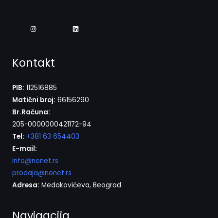
Kontakt
PIB:
112516885
Matični broj:
66156290
Br.Računa:
205-0000000421172-94
Tel:
+381 63 654403
E-mail:
info@nonet.rs
prodaja@nonet.rs
Adresa:
Medakovićeva, Beograd
Navigacija