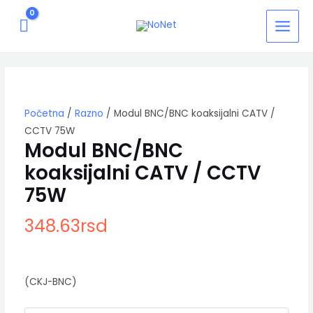
Pređi
MAIN
na
MEN
sadržaj
Modul
BNC/BNC
koaksijalni
CATV
Početna
/
Razno
/ Modul BNC/BNC koaksijalni CATV /
/
CCTV
CCTV 75W
75W
Modul BNC/BNC
količina
koaksijalni CATV / CCTV
75W
348.63
rsd
(CKJ-BNC)