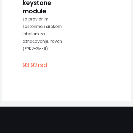
keystone
module
sa providnim
zastorima i širokom
labelom za
označavanje, ravan
(FPK2-2M-11)
93.92
rsd