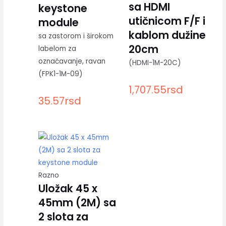
sa HDMI
keystone
utičnicom F/F i
module
kablom dužine
sa zastorom i širokom
20cm
labelom za
označavanje, ravan
(HDMI-1M-20C)
(FPK1-1M-09)
1,707.55
rsd
35.57
rsd
Razno
Uložak 45 x
45mm (2M) sa
2 slota za