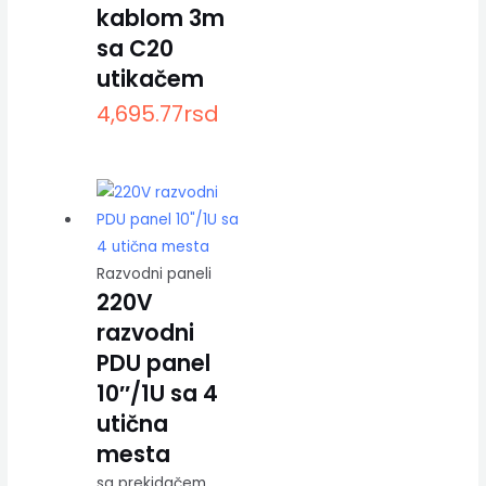
kablom 3m
sa C20
utikačem
4,695.77
rsd
Razvodni paneli
220V
razvodni
PDU panel
10″/1U sa 4
utična
mesta
sa prekidačem,