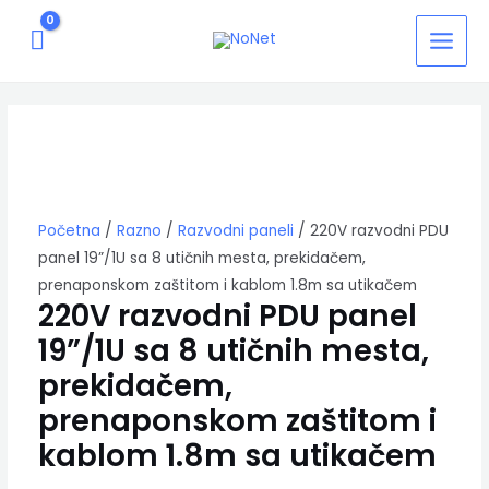
Pređi
MAIN
na
MEN
sadržaj
220V
razvodni
PDU
panel
19”/1U
sa
8
Početna
/
Razno
/
Razvodni paneli
/ 220V razvodni PDU
utičnih
panel 19”/1U sa 8 utičnih mesta, prekidačem,
mesta,
prenaponskom zaštitom i kablom 1.8m sa utikačem
prekidačem,
220V razvodni PDU panel
prenaponskom
zaštitom
19”/1U sa 8 utičnih mesta,
i
prekidačem,
kablom
1.8m
prenaponskom zaštitom i
sa
utikačem
kablom 1.8m sa utikačem
količina