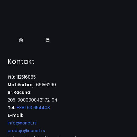
Kontakt
PIB:
112516885
Matični broj:
66156290
Br.Računa:
205-0000000421172-94
Tel:
+381 63 654403
E-mail:
info@nonet.rs
prodaja@nonet.rs