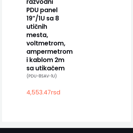
razvodni
PDU panel
19”/1U sa 8
utičnih
mesta,
voltmetrom,
ampermetrom
i kablom 2m
sa utikačem
(PDU-8SAV-1U)
4,553.47
rsd