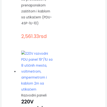
prenaponskom
zaštitom i kablom
sa utikačem (PDU-
4SP-1U-10)
2,561.33
rsd
Razvodni paneli
220V