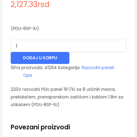
2,127.33
rsd
(PDU-8SP-1U)
DODAJ U KORPU
Šifra proizvoda:
41294
Kategorija:
Razvodni paneli
Opis
220V razvodni PDU panel 19”/1U sa 8 utičnih mesta,
prekidačem, prenaponskom zaštitom i kablom 1.8m sa
utikačem (PDU-8SP-1U)
Povezani proizvodi