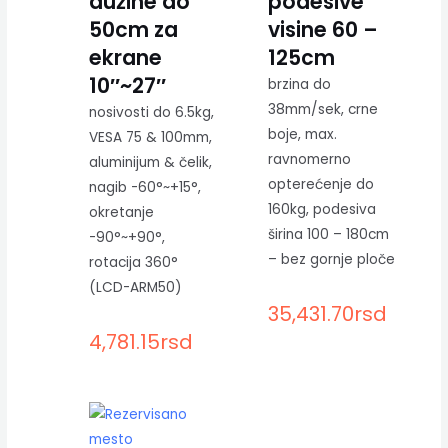
dužine do
podesive
50cm za
visine 60 –
ekrane
125cm
10″~27″
brzina do
38mm/sek, crne
nosivosti do 6.5kg,
boje, max.
VESA 75 & 100mm,
ravnomerno
aluminijum & čelik,
opterećenje do
nagib -60°~+15°,
160kg, podesiva
okretanje
širina 100 – 180cm
-90°~+90°,
– bez gornje ploče
rotacija 360°
(LCD-ARM50)
35,431.70
rsd
4,781.15
rsd