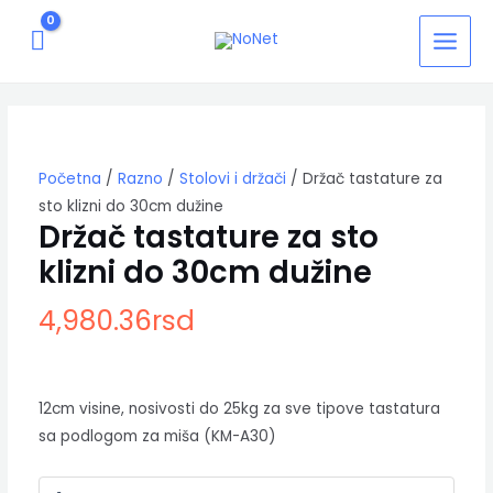
Pređi
MAIN
na
MEN
sadržaj
Držač
tastature
za
sto
Početna
/
Razno
/
Stolovi i držači
/ Držač tastature za
klizni
do
sto klizni do 30cm dužine
30cm
Držač tastature za sto
dužine
klizni do 30cm dužine
količina
4,980.36
rsd
12cm visine, nosivosti do 25kg za sve tipove tastatura
sa podlogom za miša (KM-A30)