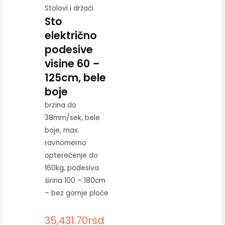
Stolovi i držači
Sto
električno
podesive
visine 60 –
125cm, bele
boje
brzina do
38mm/sek, bele
boje, max.
ravnomerno
opterećenje do
160kg, podesiva
širina 100 – 180cm
– bez gornje ploče
35,431.70
rsd