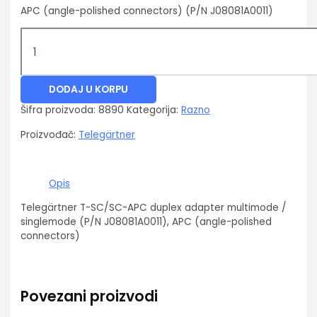
APC (angle-polished connectors) (P/N J08081A0011)
DODAJ U KORPU
Šifra proizvoda:
8890
Kategorija:
Razno
Proizvođač:
Telegärtner
Opis
Telegärtner T-SC/SC-APC duplex adapter multimode /
singlemode (P/N J08081A0011), APC (angle-polished
connectors)
Povezani proizvodi