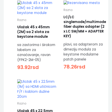
Razno
LC/LC
Razno
singlemode/multimode
fiber duplex adapter (2
Uložak 45 x 45mm
x LC SM/MM + ADAPTER
(2M) sa 2 slota za
KEY)
keystone module
plavi, sa adapterom za
sa zastorima i širokom
dimeziju modula za
labelom za
keystone modularne
označavanje, ravan
patch panele
(FPK2-2M-05)
78.26
rsd
93.92
rsd
Razno
Uložak 45 x 22.5mm