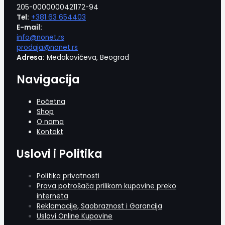
205-0000000421172-94
Tel:
+381 63 654403
E-mail:
info@nonet.rs
prodaja@nonet.rs
Adresa:
Medakovićeva, Beograd
Navigacija
Početna
Shop
O nama
Kontakt
Uslovi i Politika
Politika privatnosti
Prava potrošača prilikom kupovine preko
interneta
Reklamacije, Saobraznost i Garancija
Uslovi Online Kupovine