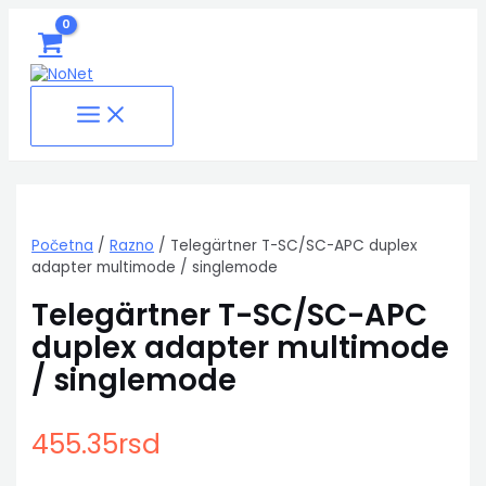
MAIN
Pređi
Telegärtner
MENU
na
T-
sadržaj
SC/SC-
APC
duplex
adapter
multimode
/
singlemode
količina
Početna
/
Razno
/ Telegärtner T-SC/SC-APC duplex
adapter multimode / singlemode
Telegärtner T-SC/SC-APC
duplex adapter multimode
/ singlemode
455.35
rsd