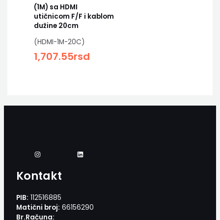
(1M) sa HDMI
utičnicom F/F i kablom
dužine 20cm
(HDMI-1M-20C)
1,707.55
rsd
Kontakt
PIB:
112516885
Matični broj:
66156290
Br.Računa: