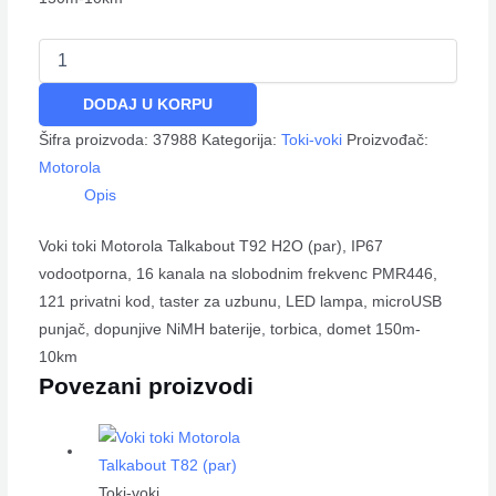
DODAJ U KORPU
Šifra proizvoda:
37988
Kategorija:
Toki-voki
Proizvođač:
Motorola
Opis
Voki toki Motorola Talkabout T92 H2O (par), IP67
vodootporna, 16 kanala na slobodnim frekvenc PMR446,
121 privatni kod, taster za uzbunu, LED lampa, microUSB
punjač, dopunjive NiMH baterije, torbica, domet 150m-
10km
Povezani proizvodi
Toki-voki