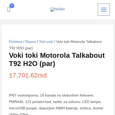
Pređi
MAIN
na
MEN
sadržaj
Voki
toki
Motorola
Talkabout
Početna
/
Razno
/
Toki-voki
/ Voki toki Motorola Talkabout
T92
H2O
T92 H2O (par)
(par)
Voki toki Motorola Talkabout
količina
T92 H2O (par)
17,701.62
rsd
IP67 vodootporna, 16 kanala na slobodnim frekvenc
PMR446, 121 privatni kod, taster za uzbunu, LED lampa,
microUSB punjač, dopunjive NiMH baterije, torbica, domet
150m-10km