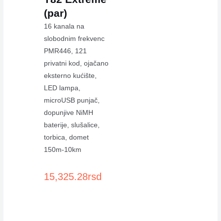
(par)
16 kanala na
slobodnim frekvenc
PMR446, 121
privatni kod, ojačano
eksterno kućište,
LED lampa,
microUSB punjač,
dopunjive NiMH
baterije, slušalice,
torbica, domet
150m-10km
15,325.28
rsd