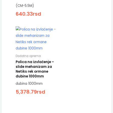
(CM-5.5M)
640.33
rsd
Dodatna oprema
Polica na izvlačenje –
slide mehanizam za
Netiks rek ormane
dubine 1000mm
dubina 1000mm
5,378.79
rsd