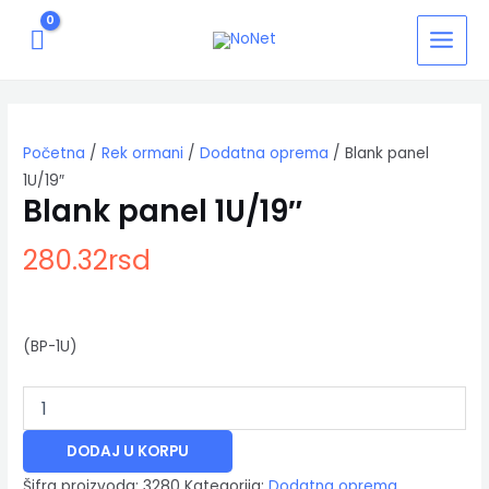
Pređi
MAIN
na
MENU
sadržaj
Blank
panel
1U/19"
Početna
/
Rek ormani
/
Dodatna oprema
/ Blank panel
količina
1U/19″
Blank panel 1U/19″
280.32
rsd
(BP-1U)
DODAJ U KORPU
Šifra proizvoda:
3280
Kategorija:
Dodatna oprema