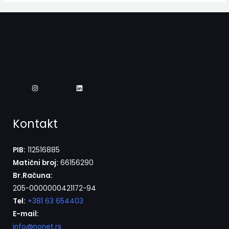
Kontakt
PIB:
112516885
Matični broj:
66156290
Br.Računa:
205-0000000421172-94
Tel:
+381 63 654403
E-mail:
info@nonet.rs