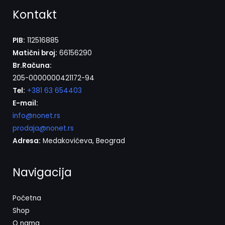
Kontakt
PIB:
112516885
Matični broj:
66156290
Br.Računa:
205-0000000421172-94
Tel:
+381 63 654403
E-mail:
info@nonet.rs
prodaja@nonet.rs
Adresa:
Medakovićeva, Beograd
Navigacija
Početna
Shop
O nama