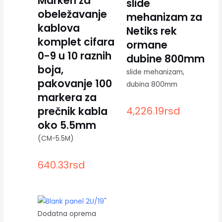
Markeri za
slide
obeležavanje
mehanizam za
kablova
Netiks rek
komplet cifara
ormane
0-9 u 10 raznih
dubine 800mm
boja,
slide mehanizam,
pakovanje 100
dubina 800mm
markera za
prečnik kabla
4,226.19
rsd
oko 5.5mm
(CM-5.5M)
640.33
rsd
Dodatna oprema