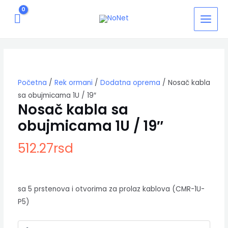
Pređi
MAIN
na
MEN
sadržaj
Nosač
kabla
sa
obujmicama
Početna
/
Rek ormani
/
Dodatna oprema
/ Nosač kabla
1U
/
sa obujmicama 1U / 19″
19"
Nosač kabla sa
količina
obujmicama 1U / 19″
512.27
rsd
sa 5 prstenova i otvorima za prolaz kablova (CMR-1U-
P5)