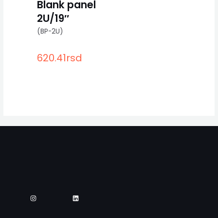
Blank panel
2U/19″
(BP-2U)
620.41
rsd