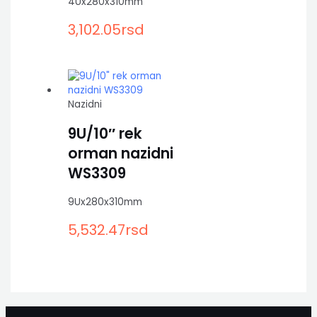
4Ux280x310mm
3,102.05
rsd
Nazidni
9U/10″ rek
orman nazidni
WS3309
9Ux280x310mm
5,532.47
rsd