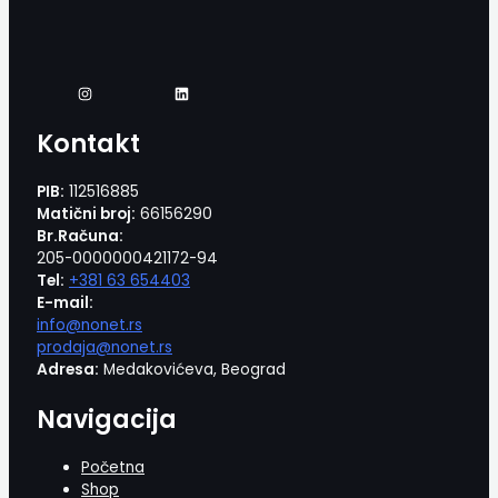
Kontakt
PIB:
112516885
Matični broj:
66156290
Br.Računa:
205-0000000421172-94
Tel:
+381 63 654403
E-mail:
info@nonet.rs
prodaja@nonet.rs
Adresa:
Medakovićeva, Beograd
Navigacija
Početna
Shop