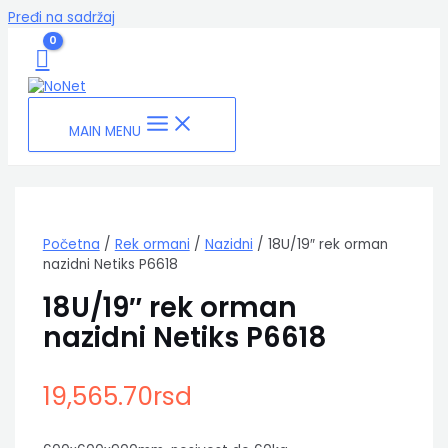
Pređi na sadržaj
MAIN MENU
Početna
/
Rek ormani
/
Nazidni
/ 18U/19″ rek orman
nazidni Netiks P6618
18U/19″ rek orman
nazidni Netiks P6618
19,565.70
rsd