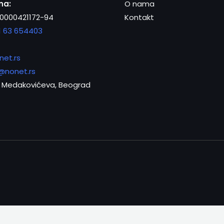
na:
O nama
0000421172-94
Kontakt
1 63 654403
net.rs
@nonet.rs
Medakovićeva, Beograd