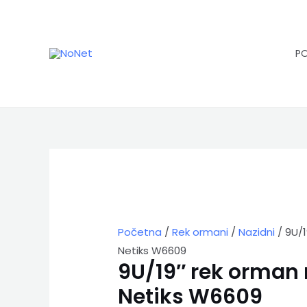
Pređi
na
sadržaj
P
9U/19"
rek
orman
nazidni
Netiks
W6609
Početna
/
Rek ormani
/
Nazidni
/ 9U/1
količina
Netiks W6609
9U/19″ rek orman 
Netiks W6609