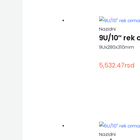
Nazidni
9U/10″ rek
9Ux280x310mm
5,532.47
rsd
Nazidni