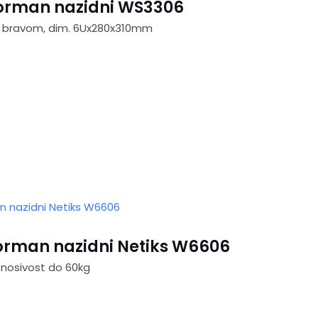
 orman nazidni WS3306
a bravom, dim. 6Ux280x310mm
 orman nazidni Netiks W6606
nosivost do 60kg