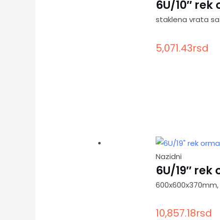
6U/10″ rek
staklena vrata s
5,071.43
rsd
Nazidni
6U/19″ rek
600x600x370mm, 
10,857.18
rsd