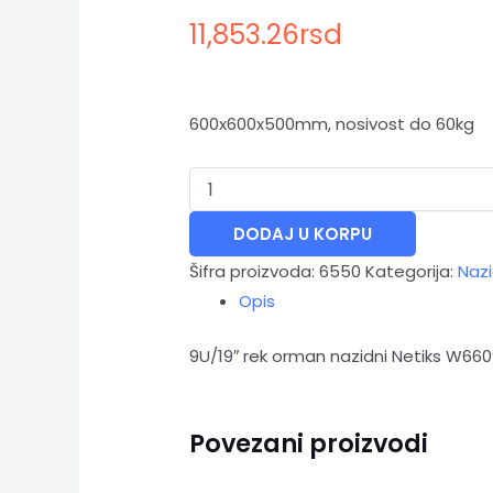
11,853.26
rsd
600x600x500mm, nosivost do 60kg
DODAJ U KORPU
Šifra proizvoda:
6550
Kategorija:
Nazi
Opis
9U/19″ rek orman nazidni Netiks W66
Povezani proizvodi