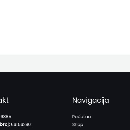
akt
Navigacija
16885
Početna
broj:
66156290
Shop