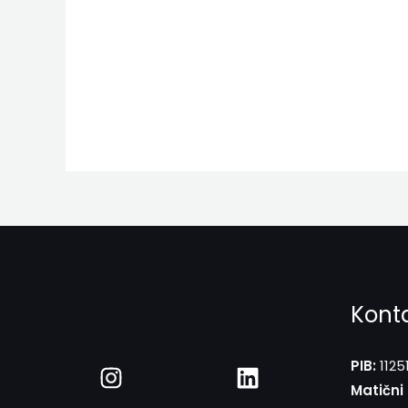
Kont
PIB:
1125
Matični 