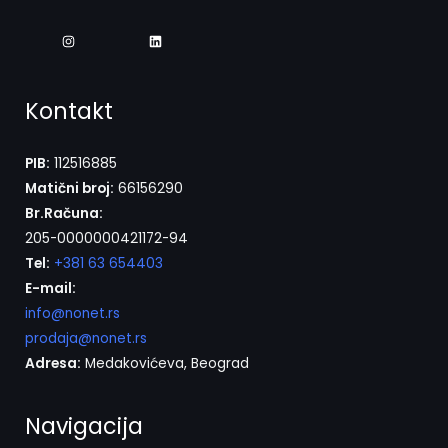
Kontakt
PIB:
112516885
Matični broj:
66156290
Br.Računa:
205-0000000421172-94
Tel:
+381 63 654403
E-mail:
info@nonet.rs
prodaja@nonet.rs
Adresa:
Medakovićeva, Beograd
Navigacija