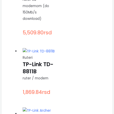
modemom (do
150Mb/s
download)
5,509.80
rsd
Ruteri
TP-Link TD-
8811B
ruter / modem
1,869.84
rsd