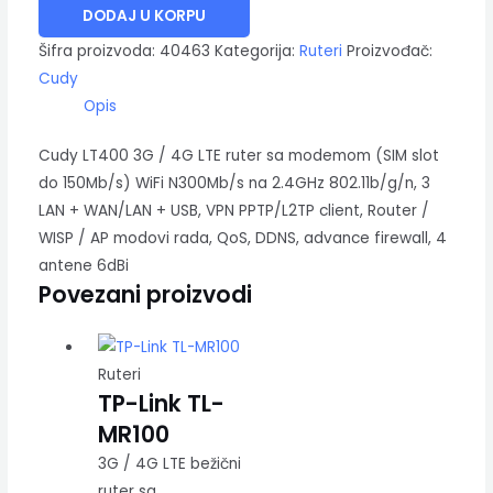
DODAJ U KORPU
Šifra proizvoda:
40463
Kategorija:
Ruteri
Proizvođač:
Cudy
Opis
Cudy LT400 3G / 4G LTE ruter sa modemom (SIM slot
do 150Mb/s) WiFi N300Mb/s na 2.4GHz 802.11b/g/n, 3
LAN + WAN/LAN + USB, VPN PPTP/L2TP client, Router /
WISP / AP modovi rada, QoS, DDNS, advance firewall, 4
antene 6dBi
Povezani proizvodi
Ruteri
TP-Link TL-
MR100
3G / 4G LTE bežični
ruter sa