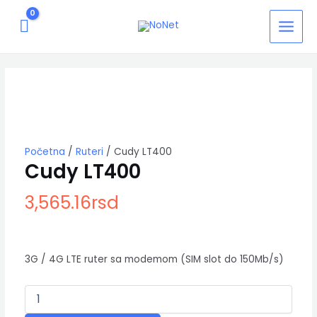
Pređi
MAIN
na
MEN
sadržaj
Cudy
LT400
količina
Početna
/
Ruteri
/ Cudy LT400
Cudy LT400
3,565.16
rsd
3G / 4G LTE ruter sa modemom (SIM slot do 150Mb/s)