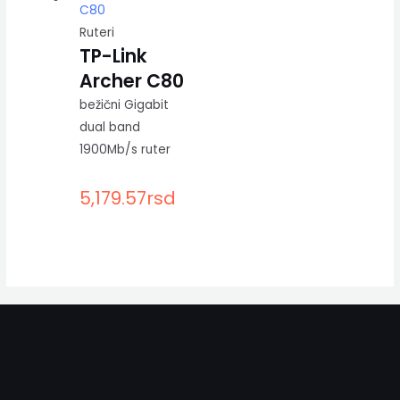
Ruteri
TP-Link
Archer C80
bežični Gigabit
dual band
1900Mb/s ruter
5,179.57
rsd