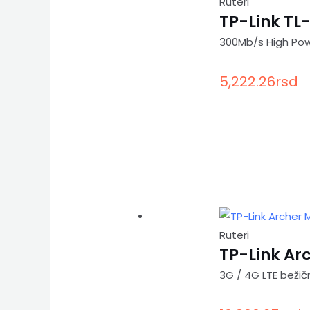
Ruteri
TP-Link T
300Mb/s High Pow
5,222.26
rsd
Ruteri
TP-Link Ar
3G / 4G LTE beži