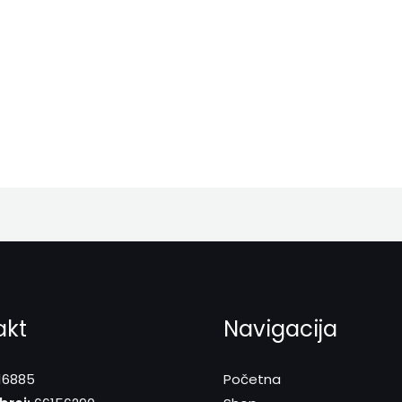
akt
Navigacija
16885
Početna