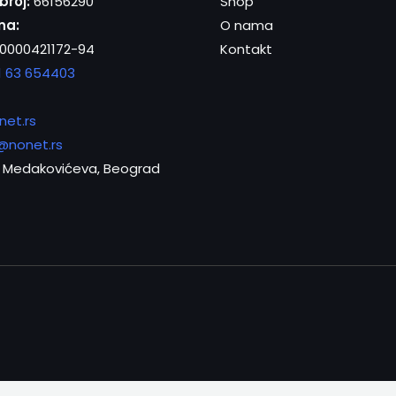
broj:
66156290
Shop
na:
O nama
0000421172-94
Kontakt
1 63 654403
net.rs
@nonet.rs
Medakovićeva, Beograd