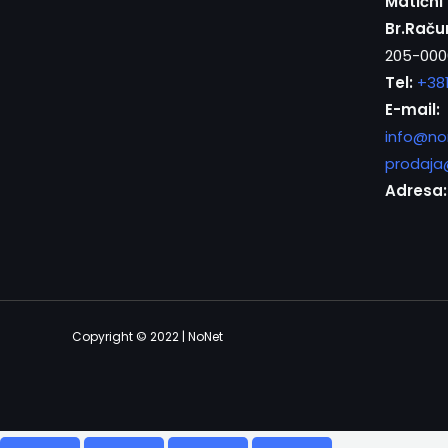
Matični 
Br.Raču
205-000
Tel:
+38
E-mail:
info@no
prodaja
Adresa:
Copyright © 2022 | NoNet