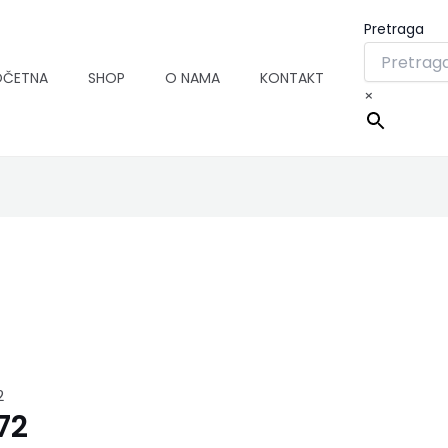
Pretraga
OČETNA
SHOP
O NAMA
KONTAKT
×
2
72