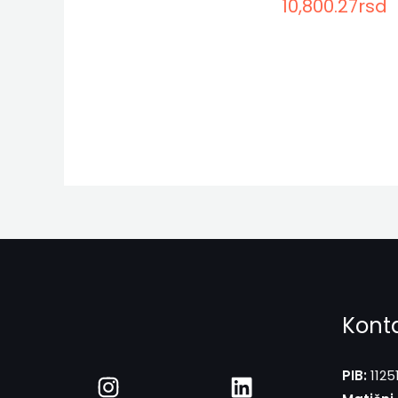
10,800.27
rsd
Kont
PIB:
1125