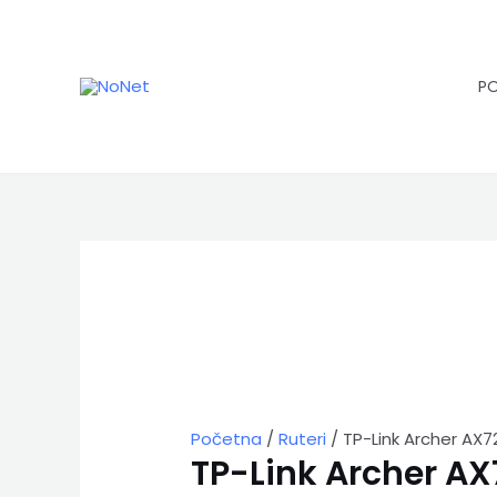
Pređi
na
sadržaj
P
TP-
Link
Archer
AX72
količina
Početna
/
Ruteri
/ TP-Link Archer AX7
TP-Link Archer AX