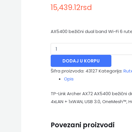
15,439.12
rsd
AX5400 bežični dual band Wi-Fi 6 ru
DODAJ U KORPU
Šifra proizvoda:
43127
Kategorija:
Rute
Opis
TP-Link Archer AX72 AX5400 bežični d
4xLAN + 1xWAN, USB 3.0, OneMesh™, H
Povezani proizvodi