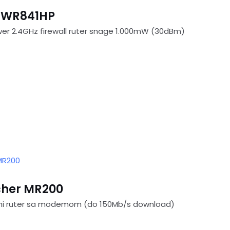
L-WR841HP
er 2.4GHz firewall ruter snage 1.000mW (30dBm)
cher MR200
čni ruter sa modemom (do 150Mb/s download)