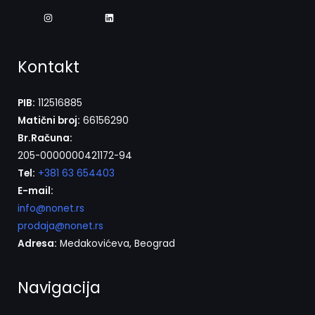
Kontakt
PIB:
112516885
Matični broj:
66156290
Br.Računa:
205-0000000421172-94
Tel:
+381 63 654403
E-mail:
info@nonet.rs
prodaja@nonet.rs
Adresa:
Medakovićeva, Beograd
Navigacija