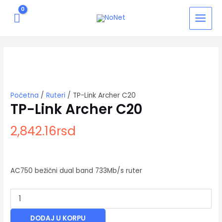
Pređi
MAIN
na
MENU
sadržaj
TP-
Link
Archer
C20
količina
Početna
/
Ruteri
/ TP-Link Archer C20
TP-Link Archer C20
2,842.16
rsd
AC750 bežični dual band 733Mb/s ruter
DODAJ U KORPU