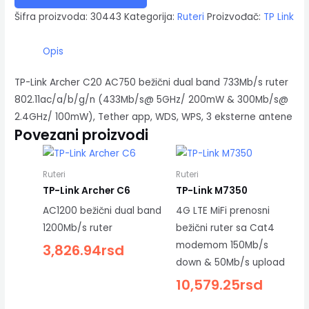
Šifra proizvoda:
30443
Kategorija:
Ruteri
Proizvođač:
TP Link
Opis
TP-Link Archer C20 AC750 bežični dual band 733Mb/s ruter
802.11ac/a/b/g/n (433Mb/s@ 5GHz/ 200mW & 300Mb/s@
2.4GHz/ 100mW), Tether app, WDS, WPS, 3 eksterne antene
Povezani proizvodi
Ruteri
Ruteri
TP-Link Archer C6
TP-Link M7350
AC1200 bežični dual band
4G LTE MiFi prenosni
1200Mb/s ruter
bežični ruter sa Cat4
modemom 150Mb/s
3,826.94
rsd
down & 50Mb/s upload
10,579.25
rsd