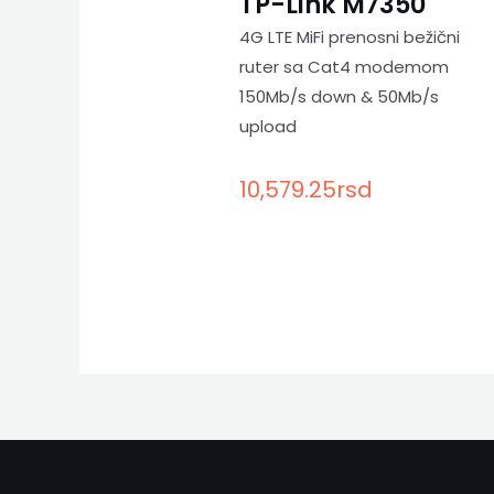
TP-Link M7350
4G LTE MiFi prenosni bežični
ruter sa Cat4 modemom
150Mb/s down & 50Mb/s
upload
10,579.25
rsd