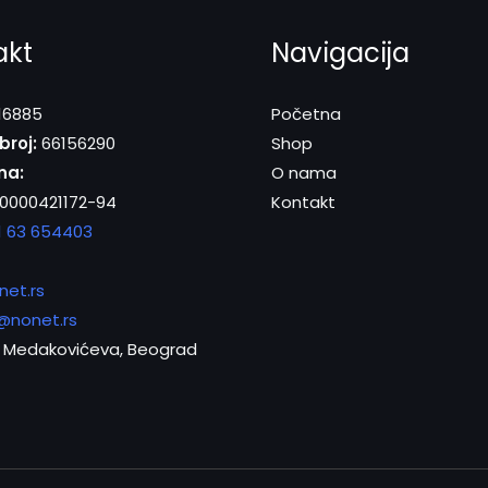
akt
Navigacija
16885
Početna
broj:
66156290
Shop
na:
O nama
0000421172-94
Kontakt
1 63 654403
net.rs
@nonet.rs
Medakovićeva, Beograd