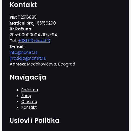
Kontakt
PIB:
112516885
Matični broj:
66156290
Br.Računa:
205-0000000421172-94
Tel:
+381 63 654403
E-mail:
info@nonet.rs
prodaja@nonet.rs
Adresa:
Medakovićeva, Beograd
Navigacija
Početna
Shop
O nama
Kontakt
Uslovi i Politika