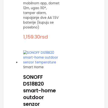
mobilnom app, domet
12m, ugao 110°,
tamper alarm,
napajanje dve AA 1.5V
baterije (kupuju se
posebno)
1,159.30
rsd
Smart Home
SONOFF
DS18B20
smart-home
outdoor
senzor