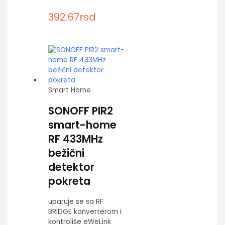
392.67
rsd
Smart Home
SONOFF PIR2
smart-home
RF 433MHz
bežični
detektor
pokreta
uparuje se sa RF
BRIDGE konverterom i
kontroliše eWeLink