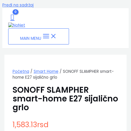
Pređi na sadržaj
MAIN MENU
Početna
/
Smart Home
/ SONOFF SLAMPHER smart-
home E27 sijalično grlo
SONOFF SLAMPHER
smart-home E27 sijalično
grlo
1,583.13
rsd