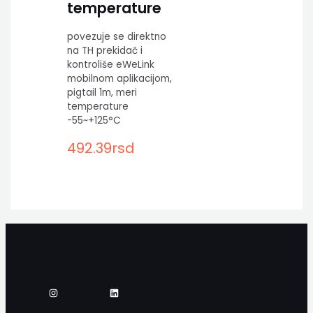
temperature
povezuje se direktno
na TH prekidač i
kontroliše eWeLink
mobilnom aplikacijom,
pigtail 1m, meri
temperature
-55~+125°C
492.39
rsd