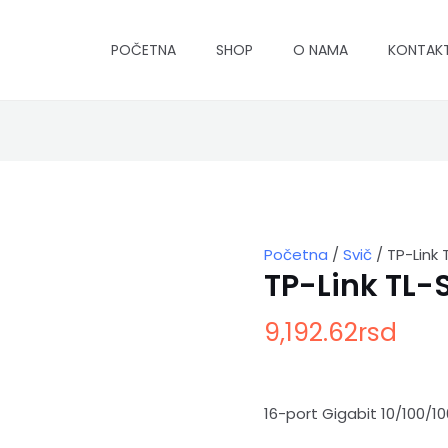
POČETNA
SHOP
O NAMA
KONTAK
TP-
Link
TL-
SG116
količina
Početna
/
Svič
/ TP-Link 
TP-Link TL-
9,192.62
rsd
16-port Gigabit 10/100/1