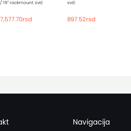
/ 19″ rackmount svič
svič
7,577.70
rsd
897.52
rsd
akt
Navigacija