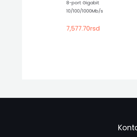
8-port Gigabit
10/100/1000Mb/s
7,577.70
rsd
Kont