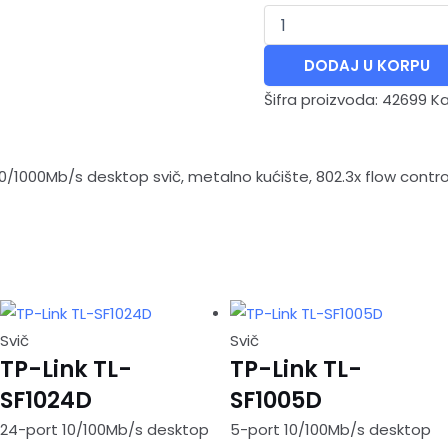
DODAJ U KORPU
Šifra proizvoda:
42699
Ka
00/1000Mb/s desktop svič, metalno kućište, 802.3x flow contro
Svič
Svič
TP-Link TL-
TP-Link TL-
SF1024D
SF1005D
24-port 10/100Mb/s desktop
5-port 10/100Mb/s desktop