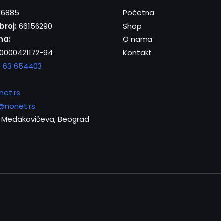
16885
Početna
broj:
66156290
Shop
na:
O nama
0000421172-94
Kontakt
1 63 654403
net.rs
@nonet.rs
Medakovićeva, Beograd