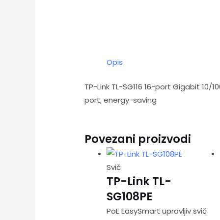
Opis
TP-Link TL-SG116 16-port Gigabit 10/1
port, energy-saving
Povezani proizvodi
Svič
TP-Link TL-
SG108PE
PoE EasySmart upravljiv svič