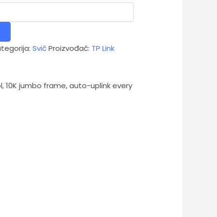
tegorija:
Svič
Proizvođač:
TP Link
l, 10K jumbo frame, auto-uplink every