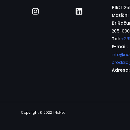
PIB:
1125
Matični 
Br.Raču
205-000
Tel:
+38
E-mail:
info@no
prodaja
Adresa:
Copyright © 2022 | NoNet