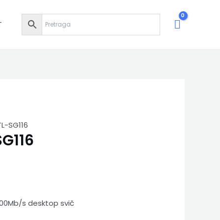
T
TL-SG116
SG116
000Mb/s desktop svič