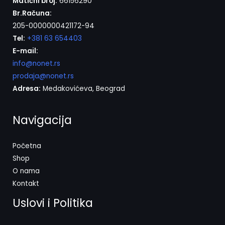
Matični broj:
66156290
Br.Računa:
205-0000000421172-94
Tel:
+381 63 654403
E-mail:
info@nonet.rs
prodaja@nonet.rs
Adresa:
Medakovićeva, Beograd
Navigacija
Početna
Shop
O nama
Kontakt
Uslovi i Politika