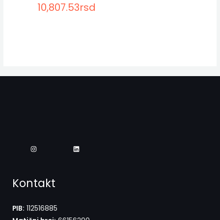
10,807.53
rsd
Kontakt
PIB:
112516885