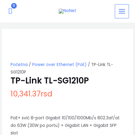
Pređi
MAIN
na
MEN
sadržaj
TP-
Link
TL-
SG1210P
količina
Početna
/
Power over Ethernet (PoE)
/ TP-Link TL-
SG1210P
TP-Link TL-SG1210P
10,341.37
rsd
PoE+ svič 8-port Gigabit 10/100/1000Mb/s 802.3af/at
do 63W (30W po portu) + Gigabit LAN + Gigabit SFP
slot