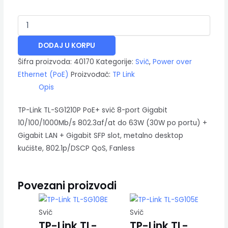
DODAJ U KORPU
Šifra proizvoda:
40170
Kategorije:
Svič
,
Power over
Ethernet (PoE)
Proizvođač:
TP Link
Opis
TP-Link TL-SG1210P PoE+ svič 8-port Gigabit
10/100/1000Mb/s 802.3af/at do 63W (30W po portu) +
Gigabit LAN + Gigabit SFP slot, metalno desktop
kućište, 802.1p/DSCP QoS, Fanless
Povezani proizvodi
Svič
Svič
TP-Link TL-
TP-Link TL-