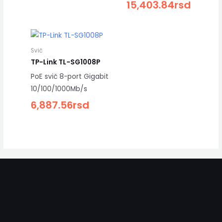
15,403.84
rsd
Svič
TP-Link TL-SG1008P
PoE svič 8-port Gigabit
10/100/1000Mb/s
6,887.56
rsd