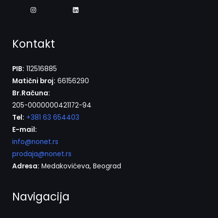
Kontakt
PIB:
112516885
Matični broj:
66156290
Br.Računa:
205-0000000421172-94
Tel:
+381 63 654403
E-mail:
info@nonet.rs
prodaja@nonet.rs
Adresa:
Medakovićeva, Beograd
Navigacija