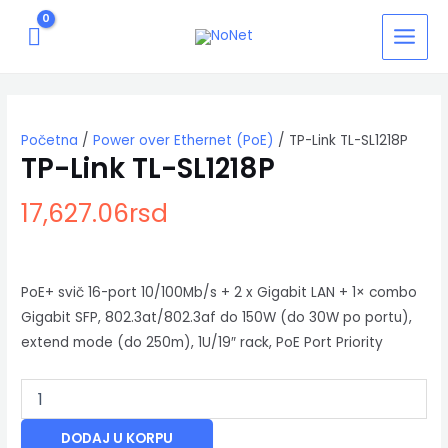
Pređi
MAIN
na
MENU
sadržaj
TP-
Link
TL-
Početna
/
Power over Ethernet (PoE)
/ TP-Link TL-SL1218P
SL1218P
TP-Link TL-SL1218P
količina
17,627.06
rsd
PoE+ svič 16-port 10/100Mb/s + 2 x Gigabit LAN + 1× combo
Gigabit SFP, 802.3at/802.3af do 150W (do 30W po portu),
extend mode (do 250m), 1U/19″ rack, PoE Port Priority
DODAJ U KORPU