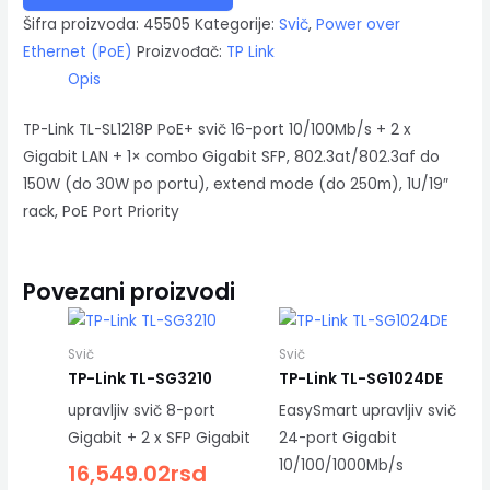
Šifra proizvoda:
45505
Kategorije:
Svič
,
Power over
Ethernet (PoE)
Proizvođač:
TP Link
Opis
TP-Link TL-SL1218P PoE+ svič 16-port 10/100Mb/s + 2 x
Gigabit LAN + 1× combo Gigabit SFP, 802.3at/802.3af do
150W (do 30W po portu), extend mode (do 250m), 1U/19″
rack, PoE Port Priority
Povezani proizvodi
Svič
Svič
TP-Link TL-SG3210
TP-Link TL-SG1024DE
upravljiv svič 8-port
EasySmart upravljiv svič
Gigabit + 2 x SFP Gigabit
24-port Gigabit
10/100/1000Mb/s
16,549.02
rsd