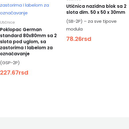
Utičnica nazidna blok sa 2
slota dim. 50 x 50 x 30mm
(SB-2P) – za sve tipove
Utičnice
modula
Poklopac German
standard 80x80mm sa 2
78.26
rsd
slota pod uglom, sa
zastorima I labelom za
označavanje
(GSP-2P)
227.67
rsd