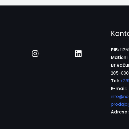
Kont
PIB:
1125
Matični 
Br.Raču
205-000
Tel:
+38
E-mail:
info@no
prodaja
Adresa: