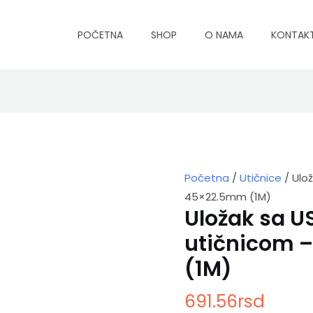
POČETNA
SHOP
O NAMA
KONTAK
Uložak
sa
USB(A)
3.0
utičnicom
Početna
/
Utičnice
/ Ulož
-
45×22.5mm (1M)
dim.
Uložak sa U
45x22.5mm
(1M)
utičnicom 
količina
(1M)
691.56
rsd