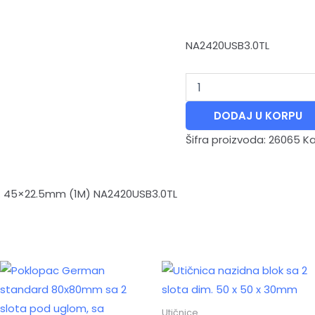
NA2420USB3.0TL
DODAJ U KORPU
Šifra proizvoda:
26065
Ka
m. 45×22.5mm (1M) NA2420USB3.0TL
Utičnice