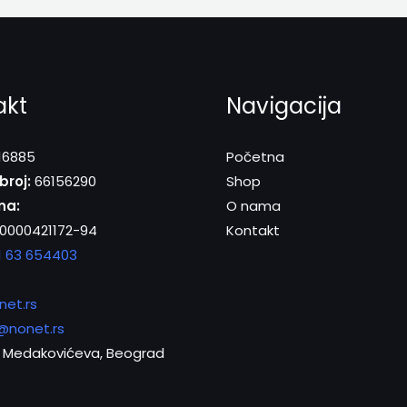
akt
Navigacija
16885
Početna
broj:
66156290
Shop
na:
O nama
0000421172-94
Kontakt
1 63 654403
net.rs
@nonet.rs
Medakovićeva, Beograd