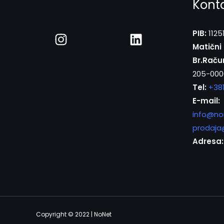
Kont
PIB:
1125
Matični 
Br.Raču
205-000
Tel:
+38
E-mail:
info@no
prodaja
Adresa:
Copyright © 2022 | NoNet