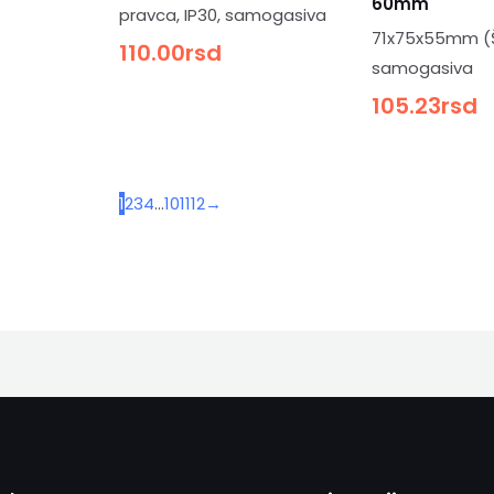
60mm
pravca, IP30, samogasiva
71x75x55mm (Š
110.00
rsd
samogasiva
105.23
rsd
1
2
3
4
…
10
11
12
→