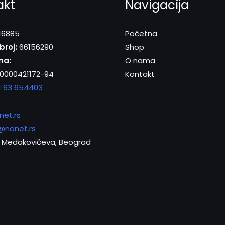
akt
Navigacija
16885
Početna
broj:
66156290
Shop
na:
O nama
0000421172-94
Kontakt
1 63 654403
net.rs
@nonet.rs
Medakovićeva, Beograd