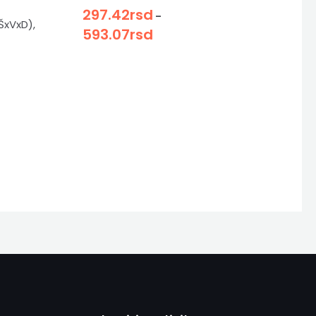
297.42
rsd
–
xVxD),
593.07
rsd