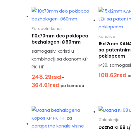
Parapetni kanali
110x70mm deo poklopca
Kanalice
bezhalogeni Ø60mm
15x12mm KANA
sa patentnim
samogasiv, koristi u
poklopcem
kombinaciji sa doznom KP
IP30, samogasi
PK-HF
108.62
rsd
248.29
rsd
p
–
364.61
rsd
po komadu
Galanterija
Dozna KI 68 L/