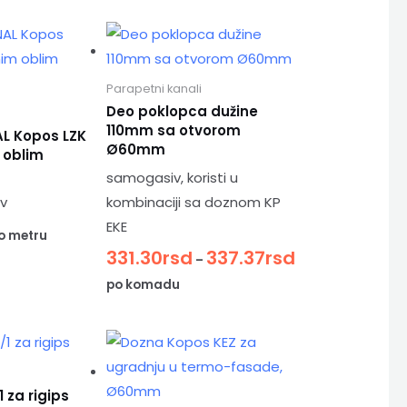
Parapetni kanali
Deo poklopca dužine
110mm sa otvorom
L Kopos LZK
Ø60mm
 oblim
samogasiv, koristi u
v
kombinaciji sa doznom KP
EKE
o metru
331.30
rsd
337.37
rsd
–
po komadu
1 za rigips