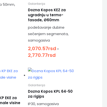
Galanterija
a 50mm,
Dozna Kopos KEZ za
ugradnju u termo-
fasade, Ø60mm
podešavanje dubine
sečenjem segmenata,
samogasiva
2,070.57
rsd
–
2,770.77
rsd
Galanterija
Dozna Kopos KPL 64-50
za rigips
KP EKE za
ale visine
IP30, samogasiva