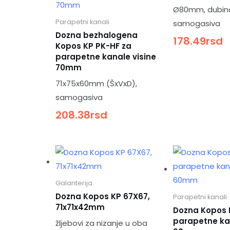
Ø80mm, dubin
Parapetni kanali
samogasiva
Dozna bezhalogena
178.49
rsd
Kopos KP PK-HF za
parapetne kanale visine
70mm
71x75x60mm (ŠxVxD),
samogasiva
208.38
rsd
Galanterija
Dozna Kopos KP 67X67,
Parapetni kanali
71x71x42mm
Dozna Kopos 
parapetne kan
žljebovi za nizanje u oba