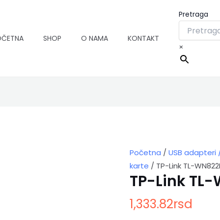
Pretraga
OČETNA
SHOP
O NAMA
KONTAKT
×
TP-
Link
TL-
WN822N
količina
Početna
/
USB adapteri 
karte
/ TP-Link TL-WN822
TP-Link TL
1,333.82
rsd