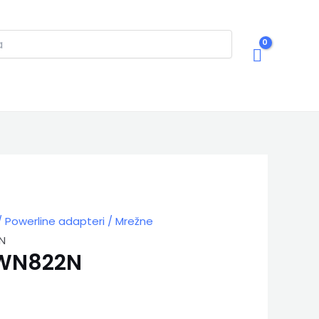
/ Powerline adapteri / Mrežne
N
-WN822N