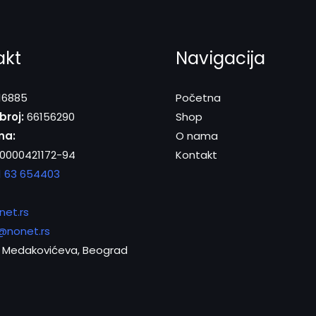
akt
Navigacija
16885
Početna
broj:
66156290
Shop
na:
O nama
0000421172-94
Kontakt
1 63 654403
net.rs
@nonet.rs
Medakovićeva, Beograd