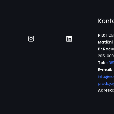
Kont
PIB:
1125
Matični 
Br.Raču
205-000
Tel:
+38
E-mail:
info@no
prodaja
Adresa: