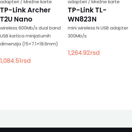
adapteri / Mrežne karte
adapteri / Mrežne karte
TP-Link Archer
TP-Link TL-
T2U Nano
WN823N
wireless 600Mb/s dual band
mini wireless N USB adapter
USB kartica minijaturnih
300Mb/s
dimenzija (15×7.1×18.6mm)
1,264.92
rsd
1,084.51
rsd