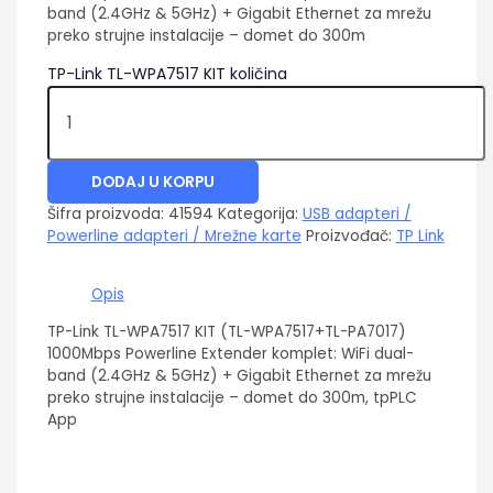
band (2.4GHz & 5GHz) + Gigabit Ethernet za mrežu
preko strujne instalacije – domet do 300m
TP-Link TL-WPA7517 KIT količina
DODAJ U KORPU
Šifra proizvoda:
41594
Kategorija:
USB adapteri /
Powerline adapteri / Mrežne karte
Proizvođač:
TP Link
Opis
TP-Link TL-WPA7517 KIT (TL-WPA7517+TL-PA7017)
1000Mbps Powerline Extender komplet: WiFi dual-
band (2.4GHz & 5GHz) + Gigabit Ethernet za mrežu
preko strujne instalacije – domet do 300m, tpPLC
App