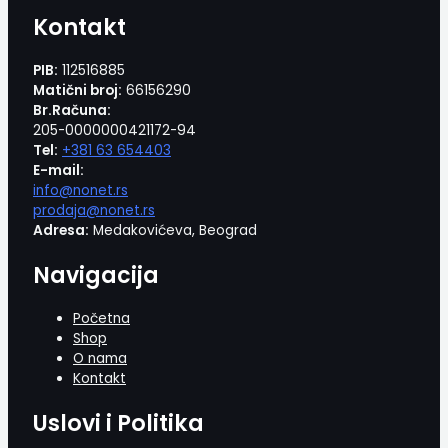
Kontakt
PIB:
112516885
Matični broj:
66156290
Br.Računa:
205-0000000421172-94
Tel:
+381 63 654403
E-mail:
info@nonet.rs
prodaja@nonet.rs
Adresa:
Medakovićeva, Beograd
Navigacija
Početna
Shop
O nama
Kontakt
Uslovi i Politika