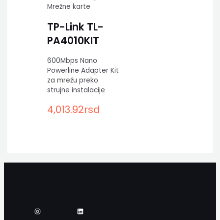
Mrežne karte
TP-Link TL-
PA4010KIT
600Mbps Nano
Powerline Adapter Kit
za mrežu preko
strujne instalacije
4,013.92
rsd