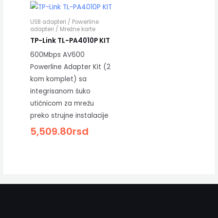
USB adapteri / Powerline
adapteri / Mrežne karte
TP-Link TL-PA4010P KIT
600Mbps AV600
Powerline Adapter Kit (2
kom komplet) sa
integrisanom šuko
utičnicom za mrežu
preko strujne instalacije
5,509.80
rsd