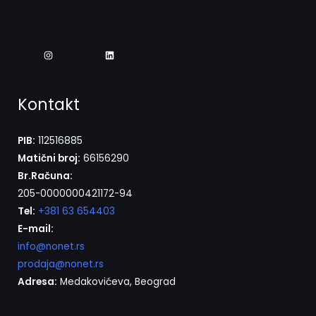
Kontakt
PIB:
112516885
Matični broj:
66156290
Br.Računa:
205-0000000421172-94
Tel:
+381 63 654403
E-mail:
info@nonet.rs
prodaja@nonet.rs
Adresa:
Medakovićeva, Beograd