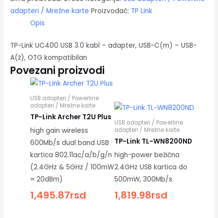
adapteri / Mrežne karte
Proizvođač:
TP Link
Opis
TP-Link UC400 USB 3.0 kabl – adapter, USB-C(m) – USB-
A(ž), OTG kompatibilan
Povezani proizvodi
USB adapteri / Powerline
adapteri / Mrežne karte
TP-Link Archer T2U Plus
USB adapteri / Powerline
adapteri / Mrežne karte
high gain wireless
TP-Link TL-WN8200ND
600Mb/s dual band USB
kartica 802.11ac/a/b/g/n
high-power bežična
(2.4GHz & 5GHz / 100mW
2.4GHz USB kartica do
= 20dBm)
500mW, 300Mb/s
1,495.87
rsd
1,819.98
rsd