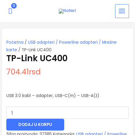
Pređi
MAIN
na
MENU
sadržaj
TP-
Link
UC400
Početna
/
USB adapteri / Powerline adapteri / Mrežne
količina
karte
/ TP-Link UC400
TP-Link UC400
704.41
rsd
USB 3.0 kabl – adapter, USB-C(m) – USB-A(ž)
DODAJ U KORPU
Šifra proizvoda:
37385
Kategorija:
USB adapteri / Powerline