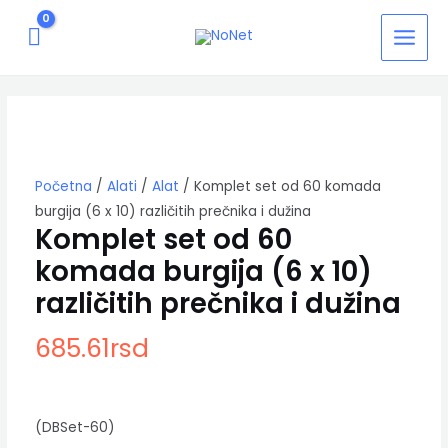
Pređi
MAIN
na
MEN
sadržaj
Komplet
set
od
60
komada
burgija
Početna
/
Alati
/
Alat
/ Komplet set od 60 komada
(6
burgija (6 x 10) različitih prečnika i dužina
x
Komplet set od 60
10)
komada burgija (6 x 10)
različitih
prečnika
različitih prečnika i dužina
i
dužina
685.61
rsd
količina
(DBSet-60)