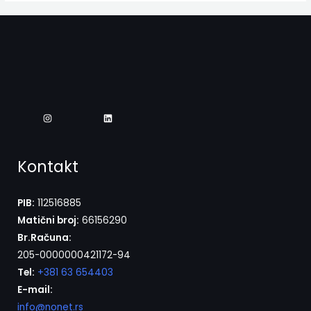
Kontakt
PIB:
112516885
Matični broj:
66156290
Br.Računa:
205-0000000421172-94
Tel:
+381 63 654403
E-mail:
info@nonet.rs