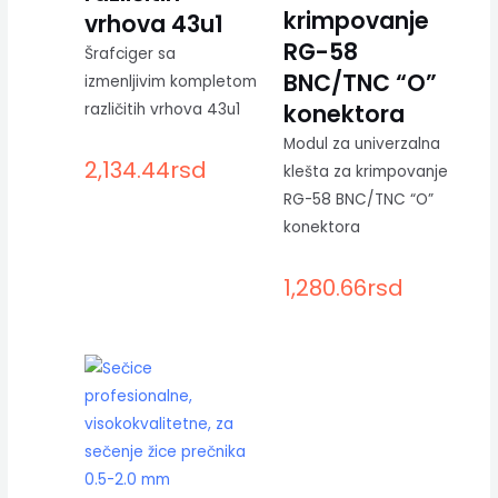
krimpovanje
vrhova 43u1
RG-58
Šrafciger sa
BNC/TNC “O”
izmenljivim kompletom
konektora
različitih vrhova 43u1
Modul za univerzalna
2,134.44
rsd
klešta za krimpovanje
RG-58 BNC/TNC “O”
konektora
1,280.66
rsd