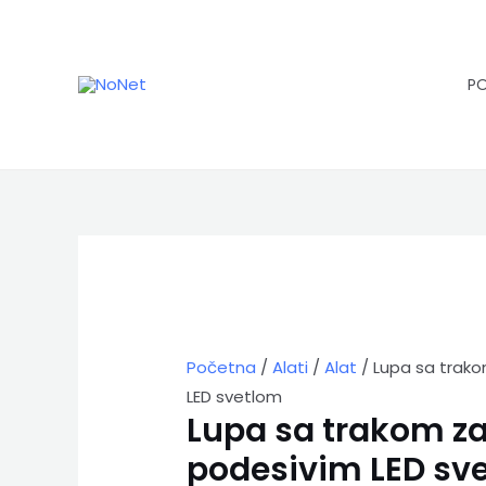
Pređi
na
sadržaj
P
Početna
/
Alati
/
Alat
/ Lupa sa trako
LED svetlom
Lupa sa trakom za
podesivim LED sv