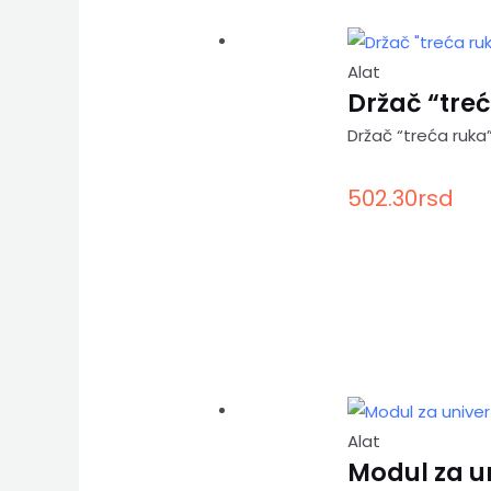
Alat
Držač “tre
Držač “treća ruka
502.30
rsd
Alat
Modul za u