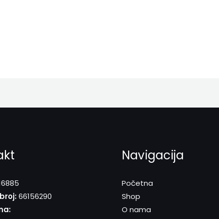
akt
Navigacija
16885
Početna
broj:
66156290
Shop
na:
O nama