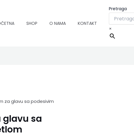
Pretraga
OČETNA
SHOP
O NAMA
KONTAKT
×
m za glavu sa podesivim
 glavu sa
etlom