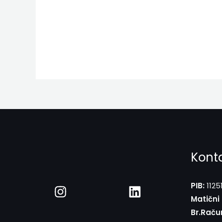
Kont
PIB:
1125
Matični 
Br.Raču