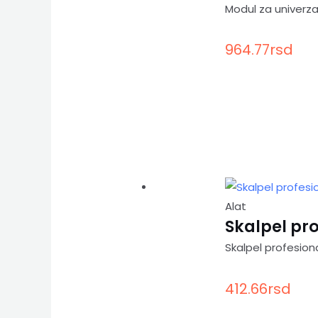
Modul za univerza
964.77
rsd
Alat
Skalpel pro
Skalpel profesion
412.66
rsd