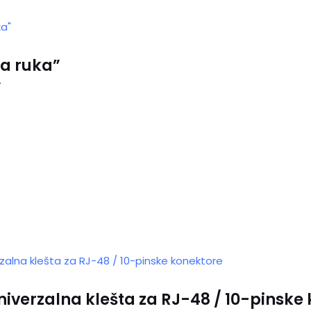
ća ruka”
”
niverzalna klešta za RJ-48 / 10-pinske