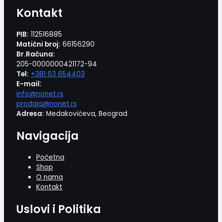
Kontakt
PIB:
112516885
Matični broj:
66156290
Br.Računa:
205-0000000421172-94
Tel:
+381 63 654403
E-mail:
info@nonet.rs
prodaja@nonet.rs
Adresa:
Medakovićeva, Beograd
Navigacija
Početna
Shop
O nama
Kontakt
Uslovi i Politika