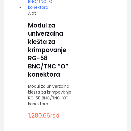
Alat
Modul za
univerzalna
klešta za
krimpovanje
RG-58
BNC/TNC “O”
konektora
Modul za univerzalna
klešta za krimpovanje
RG-58 BNC/TNC “O”
konektora
1,280.66
rsd