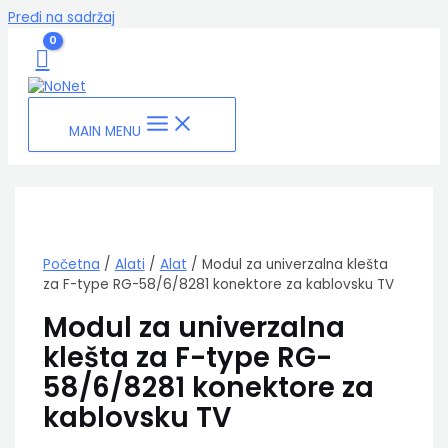
Pređi na sadržaj
MAIN MENU
Početna
/
Alati
/
Alat
/ Modul za univerzalna klešta
za F-type RG-58/6/8281 konektore za kablovsku TV
Modul za univerzalna
klešta za F-type RG-
58/6/8281 konektore za
kablovsku TV