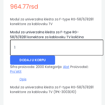
964.77
rsd
Modul za univerzalna klešta za F-type RG-58/6/8281
konektore za kablovsku TV
Modul za univerzalna klešta za F-type RG-
58/6/8281 konektore za kablovsku TV količina
DODAJ U KORPU
Šifra proizvoda:
2000
Kategorija:
Alat
Proizvođač:
Pro'sKit
Opis
Modul za univerzalna klešta za F-type RG-58/6/8281
konektore za kablovsku TV (1PK-3003D10)