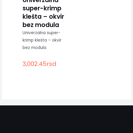
super-krimp
klešta – okvir
bez modula
Univerzalna super-
krimp klešta – okvir
bez modula
3,002.45
rsd