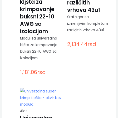
kljšta za
različitih
krimpovanje
vrhova 43u1
buksni 22-10
Šrafciger sa
AWG sa
izmenljivim kompletom
izolacijom
različitih vrhova 43u1
Modul za univerzalna
2,134.44
rsd
kljšta za krimpovanje
buksni 22-10 AWG sa
izolacijom
1,181.06
rsd
Alat
Univerzalna