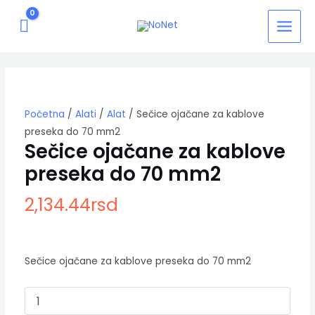
Pređi
MAIN
na
MEN
sadržaj
Sečice
ojačane
za
kablove
Početna
/
Alati
/
Alat
/ Sečice ojačane za kablove
preseka
do
preseka do 70 mm2
70
Sečice ojačane za kablove
mm2
preseka do 70 mm2
količina
2,134.44
rsd
Sečice ojačane za kablove preseka do 70 mm2