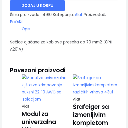
DODAJ U KORPU
Šifra proizvoda:
14910
Kategorija:
Alat
Proizvođač:
Pro'sKit
Opis
Sečice ojačane za kablove preseka do 70 mm2 (8PK-
A201A)
Povezani proizvodi
Alat
Šrafciger sa
Alat
Modul za
izmenljivim
univerzalna
kompletom