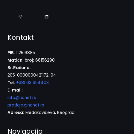
Kontakt
PIB:
112516885
Matični broj:
66156290
Br.Računa:
205-0000000421172-94
Tel:
+381 63 654403
E-mail:
info@nonet.rs
prodaja@nonet.rs
Adresa:
Medakovićeva, Beograd
Navigacija