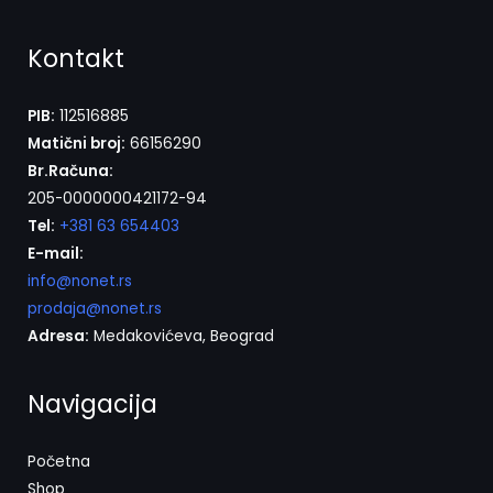
Kontakt
PIB:
112516885
Matični broj:
66156290
Br.Računa:
205-0000000421172-94
Tel:
+381 63 654403
E-mail:
info@nonet.rs
prodaja@nonet.rs
Adresa:
Medakovićeva, Beograd
Navigacija
Početna
Shop