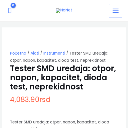
Pređi
MAIN
na
MEN
sadržaj
Tester
SMD
uređaja:
otpor,
napon,
kapacitet,
Početna
/
Alati
/
Instrumenti
/ Tester SMD uređaja:
dioda
otpor, napon, kapacitet, dioda test, neprekidnost
test,
Tester SMD uređaja: otpor,
neprekidnost
napon, kapacitet, dioda
količina
test, neprekidnost
4,083.90
rsd
Tester SMD uređaja: otpor, napon, kapacitet, dioda