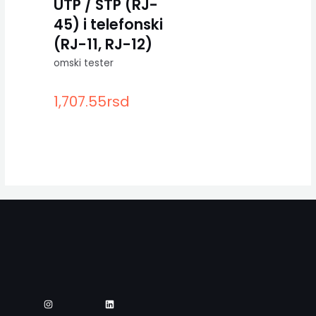
UTP / STP (RJ-
45) i telefonski
(RJ-11, RJ-12)
omski tester
1,707.55
rsd