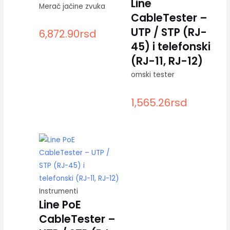
Line
Merač jačine zvuka
CableTester –
UTP / STP (RJ-
6,872.90
rsd
45) i telefonski
(RJ-11, RJ-12)
omski tester
1,565.26
rsd
Instrumenti
Line PoE
CableTester –