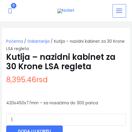
Pređi
MAIN
na
MENU
sadržaj
Kutija
-
nazidni
Početna
/
Galanterija
/ Kutija – nazidni kabinet za 30 Krone
kabinet
za
LSA regleta
30
Kutija – nazidni kabinet za
Krone
30 Krone LSA regleta
LSA
regleta
8,395.46
rsd
količina
420x450x77mm – sa nosačima do 300 parica
DODAJ U KORPU