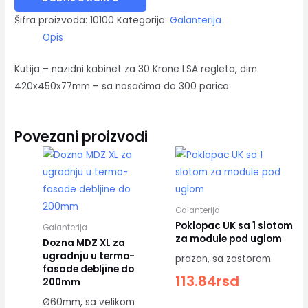
Šifra proizvoda:
10100
Kategorija:
Galanterija
Opis
Kutija – nazidni kabinet za 30 Krone LSA regleta, dim.
420x450x77mm – sa nosačima do 300 parica
Povezani proizvodi
Galanterija
Poklopac UK sa 1 slotom
Galanterija
za module pod uglom
Dozna MDZ XL za
ugradnju u termo-
prazan, sa zastorom
fasade debljine do
113.84
rsd
200mm
Ø60mm, sa velikom