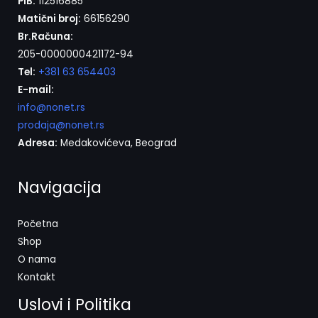
PIB:
112516885
Matični broj:
66156290
Br.Računa:
205-0000000421172-94
Tel:
+381 63 654403
E-mail:
info@nonet.rs
prodaja@nonet.rs
Adresa:
Medakovićeva, Beograd
Navigacija
Početna
Shop
O nama
Kontakt
Uslovi i Politika