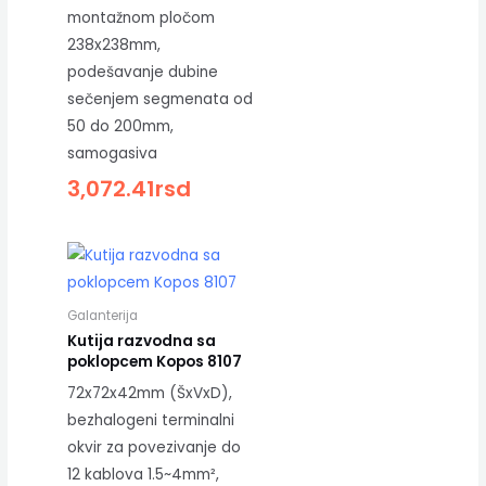
montažnom pločom
238x238mm,
podešavanje dubine
sečenjem segmenata od
50 do 200mm,
samogasiva
3,072.41
rsd
Galanterija
Kutija razvodna sa
poklopcem Kopos 8107
72x72x42mm (ŠxVxD),
bezhalogeni terminalni
okvir za povezivanje do
12 kablova 1.5~4mm²,