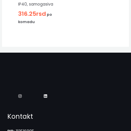
IP40, samogasiva
316.25
rsd
po
komadu
Kontakt