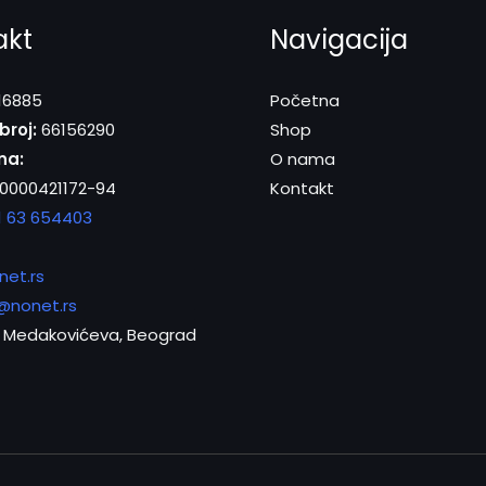
akt
Navigacija
16885
Početna
broj:
66156290
Shop
na:
O nama
0000421172-94
Kontakt
1 63 654403
net.rs
@nonet.rs
Medakovićeva, Beograd