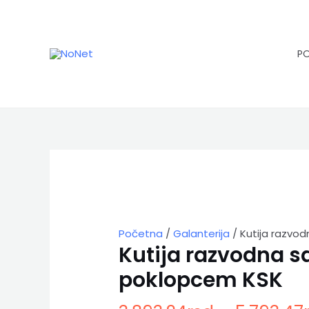
Pređi
na
sadržaj
P
Kutija
razvodna
sa
poklopcem
KSK
količina
Početna
/
Galanterija
/ Kutija razvo
Kutija razvodna s
poklopcem KSK