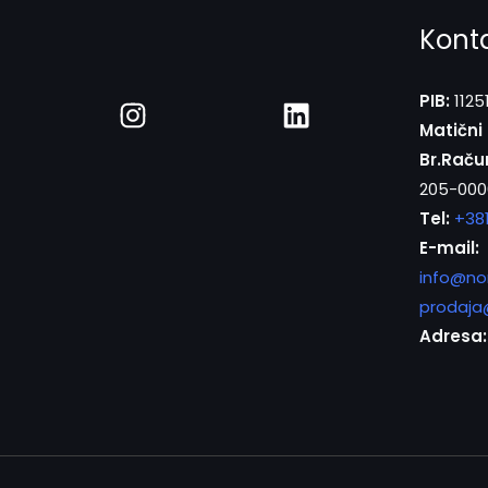
Kont
PIB:
1125
Matični 
Br.Raču
205-000
Tel:
+38
E-mail:
info@no
prodaja
Adresa: