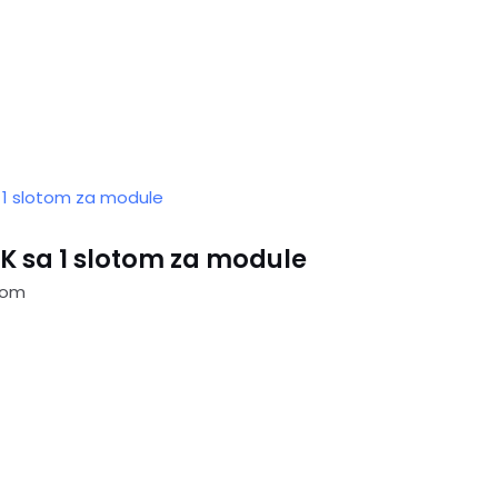
K sa 1 slotom za module
rom