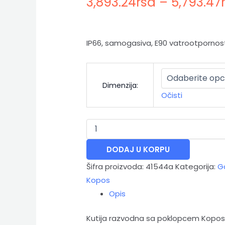
3,893.24
rsd
–
5,793.47
IP66, samogasiva, E90 vatrootpornos
Dimenzija:
Očisti
DODAJ U KORPU
Šifra proizvoda:
41544a
Kategorija:
Ga
Kopos
Opis
Kutija razvodna sa poklopcem Kopos 