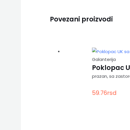
Povezani proizvodi
Galanterija
Poklopac U
prazan, sa zasto
59.76
rsd