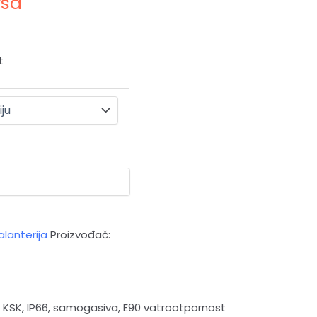
rsd
t
lanterija
Proizvođač:
KSK, IP66, samogasiva, E90 vatrootpornost