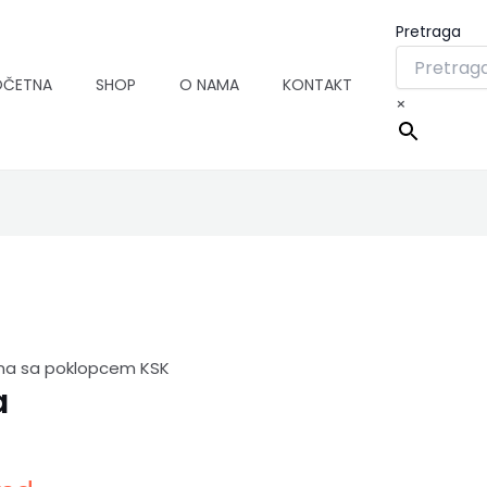
Pretraga
OČETNA
SHOP
O NAMA
KONTAKT
×
dna sa poklopcem KSK
a