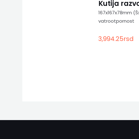
Kutija raz
167x167x78mm (Šx
vatrootpornost
3,994.25
rsd