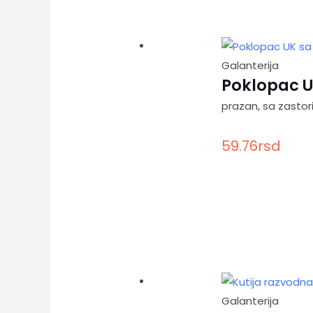
Galanterija
Poklopac U
prazan, sa zasto
59.76
rsd
Galanterija