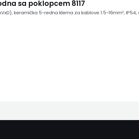
vodna sa poklopcem 8117
VxD), keramička 5-redna klema za kablove 1.5~16mm², IP54,